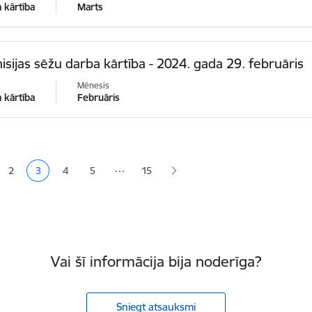
 kārtība
Marts
sijas sēžu darba kārtība - 2024. gada 29. februāris
Mēnesis
 kārtība
Februāris
ana
…
2
3
4
5
15
a
Lapa
Pašreizējā lapa
Lapa
Lapa
Vai šī informācija bija noderīga?
Sniegt atsauksmi