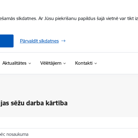
iešamās sīkdatnes. Ar Jūsu piekrišanu papildus šajā vietnē var tikt i
Pārvaldīt sīkdatnes
Aktualitātes
Vēlētājiem
Kontakti
jas sēžu darba kārtība
pēc nosaukuma