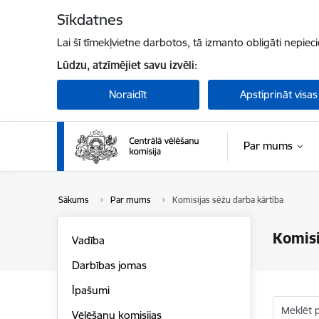
Pāriet uz lapas saturu
Sīkdatnes
Lai šī tīmekļvietne darbotos, tā izmanto obligāti nepiec
Lūdzu, atzīmējiet savu izvēli:
Noraidīt
Apstiprināt visas
Par mums
Sākums
Par mums
Komisijas sēžu darba kārtība
Komisi
Vadība
Darbības jomas
Īpašumi
Meklēt 
Vēlēšanu komisijas