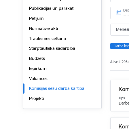
Publikācijas un pārskati
Da
Pētijumi
Normatīvie akti
Mēnesi
Trauksmes celšana
Darba kār
Starptautiskā sadarbība
Budžets
Atrasti 296 
Iepirkumi
Vakances
Komi
Komisijas sēžu darba kārtība
Projekti
Tips
Darba
Komi