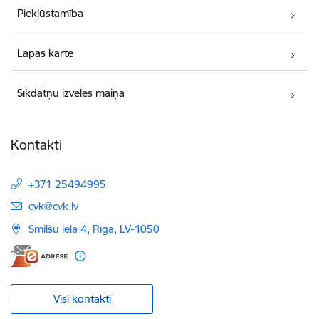
Piekļūstamība
Lapas karte
Sīkdatņu izvēles maiņa
Kontakti
+371 25494995
E-pasts:
cvk@cvk.lv
Smilšu iela 4, Rīga, LV-1050
Visi kontakti