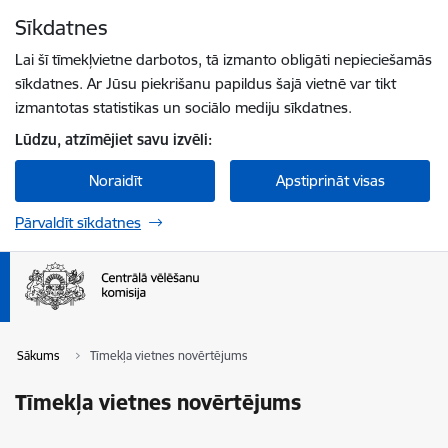
Pāriet uz lapas saturu
Sīkdatnes
Spied
lai meklētu
Enter
Lai šī tīmekļvietne darbotos, tā izmanto obligāti nepieciešamās
sīkdatnes. Ar Jūsu piekrišanu papildus šajā vietnē var tikt
izmantotas statistikas un sociālo mediju sīkdatnes.
Lūdzu, atzīmējiet savu izvēli:
Noraidīt
Apstiprināt visas
Pārvaldīt sīkdatnes
Sākums
Tīmekļa vietnes novērtējums
Tīmekļa vietnes novērtējums