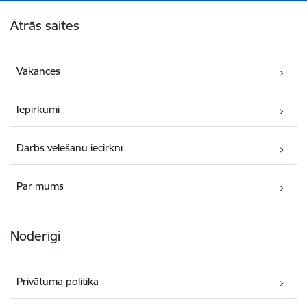
Kājene
Ātrās saites
Vakances
Iepirkumi
Darbs vēlēšanu iecirknī
Par mums
Noderīgi
Privātuma politika