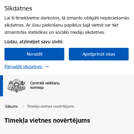
Pāriet uz lapas saturu
Sīkdatnes
Spied
lai meklētu
Enter
Lai šī tīmekļvietne darbotos, tā izmanto obligāti nepieciešamās
sīkdatnes. Ar Jūsu piekrišanu papildus šajā vietnē var tikt
izmantotas statistikas un sociālo mediju sīkdatnes.
Lūdzu, atzīmējiet savu izvēli:
Noraidīt
Apstiprināt visas
Pārvaldīt sīkdatnes
Sākums
Tīmekļa vietnes novērtējums
Tīmekļa vietnes novērtējums