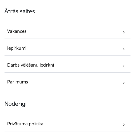
Kājene
Ātrās saites
Vakances
Iepirkumi
Darbs vēlēšanu iecirknī
Par mums
Noderīgi
Privātuma politika