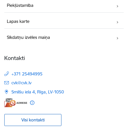
Piekļūstamība
Lapas karte
Sīkdatņu izvēles maiņa
Kontakti
+371 25494995
E-pasts:
cvk@cvk.lv
Smilšu iela 4, Rīga, LV-1050
Visi kontakti