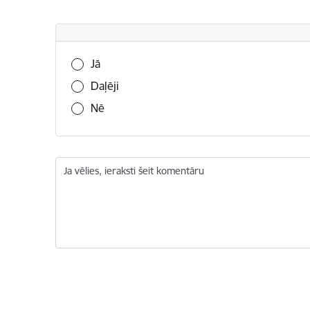
Vai šī informācija bija noderīga?
Jā
Daļēji
Nē
Ja vēlies, ieraksti šeit komentāru