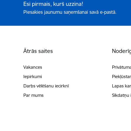
Esi pirmais, kurš uzzina!
Piesakies jaunumu saņemšanai savā e-pastā.
Kājene
Ātrās saites
Noderīg
Vakances
Privātuma
Iepirkumi
Piekļūsta
Darbs vēlēšanu iecirknī
Lapas kar
Par mums
Sīkdatņu 