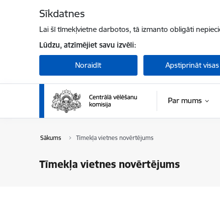
Pāriet uz lapas saturu
Sīkdatnes
Lai šī tīmekļvietne darbotos, tā izmanto obligāti nepiec
Lūdzu, atzīmējiet savu izvēli:
Noraidīt
Apstiprināt visas
Par mums
Sākums
Tīmekļa vietnes novērtējums
Tīmekļa vietnes novērtējums