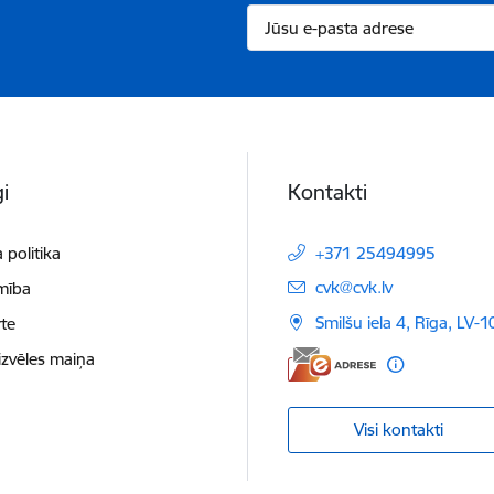
i
Kontakti
 politika
+371 25494995
E-pasts:
cvk@cvk.lv
mība
Smilšu iela 4, Rīga, LV-
te
izvēles maiņa
Visi kontakti