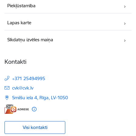
Piekļūstamība
Lapas karte
Sīkdatņu izvēles maiņa
Kontakti
+371 25494995
E-pasts:
cvk@cvk.lv
Smilšu iela 4, Rīga, LV-1050
Visi kontakti