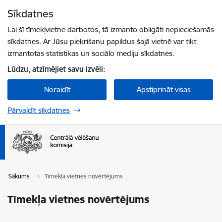
Pāriet uz lapas saturu
Sīkdatnes
Spied
lai meklētu
Enter
Lai šī tīmekļvietne darbotos, tā izmanto obligāti nepieciešamās
sīkdatnes. Ar Jūsu piekrišanu papildus šajā vietnē var tikt
izmantotas statistikas un sociālo mediju sīkdatnes.
Lūdzu, atzīmējiet savu izvēli:
Noraidīt
Apstiprināt visas
Pārvaldīt sīkdatnes
Sākums
Tīmekļa vietnes novērtējums
Tīmekļa vietnes novērtējums