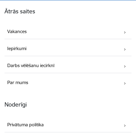
Kājene
Ātrās saites
Vakances
Iepirkumi
Darbs vēlēšanu iecirknī
Par mums
Noderīgi
Privātuma politika