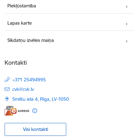
Piekļūstamība
Lapas karte
Sīkdatņu izvēles maiņa
Kontakti
+371 25494995
E-pasts:
cvk@cvk.lv
Smilšu iela 4, Rīga, LV-1050
Visi kontakti