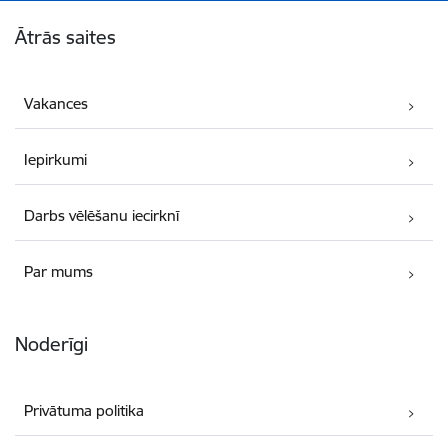
Kājene
Ātrās saites
Vakances
Iepirkumi
Darbs vēlēšanu iecirknī
Par mums
Noderīgi
Privātuma politika