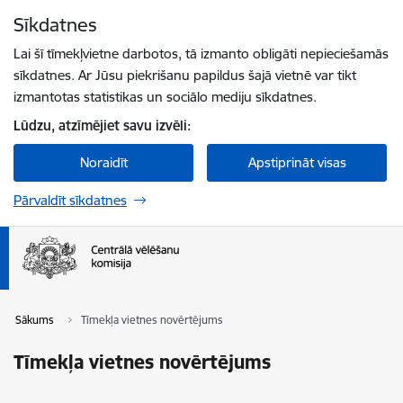
Pāriet uz lapas saturu
Sīkdatnes
Spied
lai meklētu
Enter
Lai šī tīmekļvietne darbotos, tā izmanto obligāti nepieciešamās
sīkdatnes. Ar Jūsu piekrišanu papildus šajā vietnē var tikt
izmantotas statistikas un sociālo mediju sīkdatnes.
Lūdzu, atzīmējiet savu izvēli:
Noraidīt
Apstiprināt visas
Pārvaldīt sīkdatnes
Sākums
Tīmekļa vietnes novērtējums
Tīmekļa vietnes novērtējums