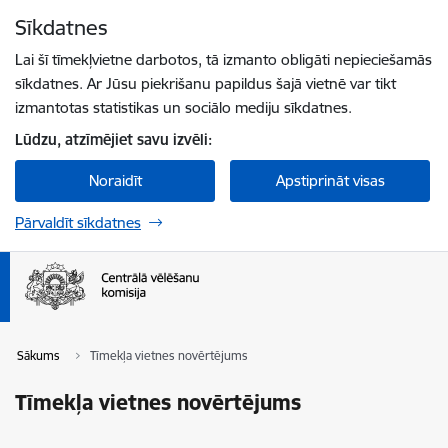
Pāriet uz lapas saturu
Sīkdatnes
Spied
lai meklētu
Enter
Lai šī tīmekļvietne darbotos, tā izmanto obligāti nepieciešamās
sīkdatnes. Ar Jūsu piekrišanu papildus šajā vietnē var tikt
izmantotas statistikas un sociālo mediju sīkdatnes.
Lūdzu, atzīmējiet savu izvēli:
Noraidīt
Apstiprināt visas
Pārvaldīt sīkdatnes
Sākums
Tīmekļa vietnes novērtējums
Tīmekļa vietnes novērtējums