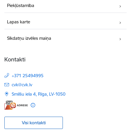
Piekļūstamība
Lapas karte
Sīkdatņu izvēles maiņa
Kontakti
+371 25494995
E-pasts:
cvk@cvk.lv
Smilšu iela 4, Rīga, LV-1050
Visi kontakti