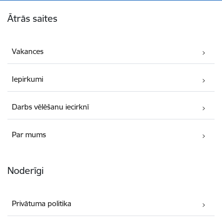
Kājene
Ātrās saites
Vakances
Iepirkumi
Darbs vēlēšanu iecirknī
Par mums
Noderīgi
Privātuma politika