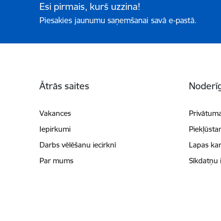
Esi pirmais, kurš uzzina!
Piesakies jaunumu saņemšanai savā e-pastā.
Kājene
Ātrās saites
Noderīg
Vakances
Privātuma
Iepirkumi
Piekļūsta
Darbs vēlēšanu iecirknī
Lapas kar
Par mums
Sīkdatņu 