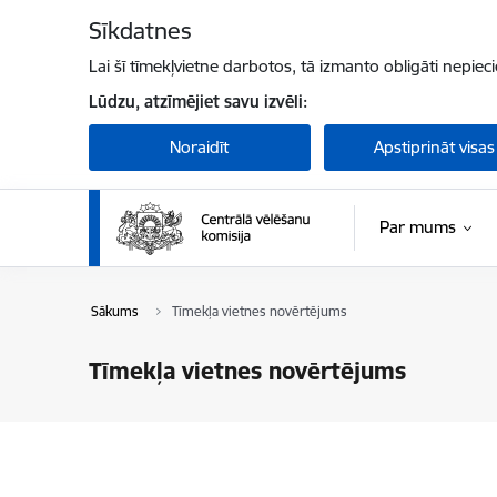
Pāriet uz lapas saturu
Sīkdatnes
Lai šī tīmekļvietne darbotos, tā izmanto obligāti nepiec
Lūdzu, atzīmējiet savu izvēli:
Noraidīt
Apstiprināt visas
Par mums
Sākums
Tīmekļa vietnes novērtējums
Tīmekļa vietnes novērtējums