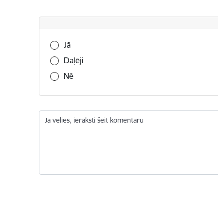
Vai šī informācija bija noderīga?
Jā
Daļēji
Nē
Ja vēlies, ieraksti šeit komentāru