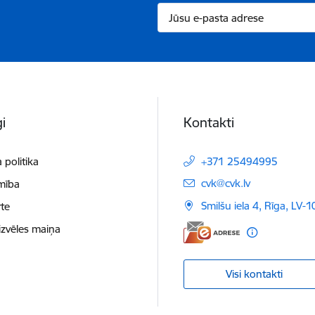
i
Kontakti
 politika
+371 25494995
E-pasts:
cvk@cvk.lv
mība
Smilšu iela 4, Rīga, LV-
te
izvēles maiņa
Visi kontakti