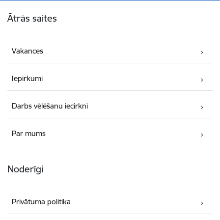
Kājene
Ātrās saites
Vakances
Iepirkumi
Darbs vēlēšanu iecirknī
Par mums
Noderīgi
Privātuma politika