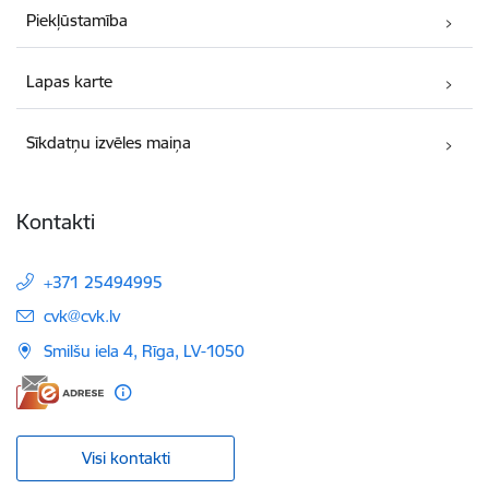
Piekļūstamība
Lapas karte
Sīkdatņu izvēles maiņa
Kontakti
+371 25494995
E-pasts:
cvk@cvk.lv
Smilšu iela 4, Rīga, LV-1050
Visi kontakti