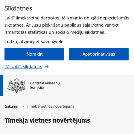
Pāriet uz lapas saturu
Sīkdatnes
Spied
lai meklētu
Enter
Lai šī tīmekļvietne darbotos, tā izmanto obligāti nepieciešamās
sīkdatnes. Ar Jūsu piekrišanu papildus šajā vietnē var tikt
izmantotas statistikas un sociālo mediju sīkdatnes.
Lūdzu, atzīmējiet savu izvēli:
Noraidīt
Apstiprināt visas
Pārvaldīt sīkdatnes
Sākums
Tīmekļa vietnes novērtējums
Tīmekļa vietnes novērtējums