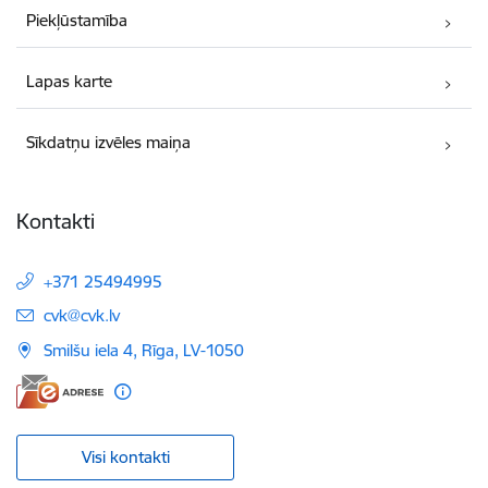
Piekļūstamība
Lapas karte
Sīkdatņu izvēles maiņa
Kontakti
+371 25494995
E-pasts:
cvk@cvk.lv
Smilšu iela 4, Rīga, LV-1050
Visi kontakti