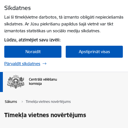
Pāriet uz lapas saturu
Sīkdatnes
Spied
lai meklētu
Enter
Lai šī tīmekļvietne darbotos, tā izmanto obligāti nepieciešamās
sīkdatnes. Ar Jūsu piekrišanu papildus šajā vietnē var tikt
izmantotas statistikas un sociālo mediju sīkdatnes.
Lūdzu, atzīmējiet savu izvēli:
Noraidīt
Apstiprināt visas
Pārvaldīt sīkdatnes
Sākums
Tīmekļa vietnes novērtējums
Tīmekļa vietnes novērtējums