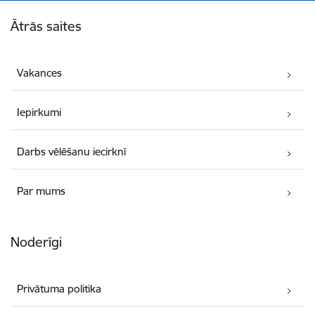
Kājene
Ātrās saites
Vakances
Iepirkumi
Darbs vēlēšanu iecirknī
Par mums
Noderīgi
Privātuma politika