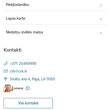
Piekļūstamība
Lapas karte
Sīkdatņu izvēles maiņa
Kontakti
+371 25494995
E-pasts:
cvk@cvk.lv
Smilšu iela 4, Rīga, LV-1050
Visi kontakti