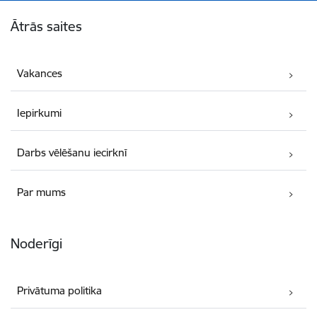
Kājene
Ātrās saites
Vakances
Iepirkumi
Darbs vēlēšanu iecirknī
Par mums
Noderīgi
Privātuma politika