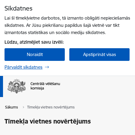
Pāriet uz lapas saturu
Sīkdatnes
Spied
lai meklētu
Enter
Lai šī tīmekļvietne darbotos, tā izmanto obligāti nepieciešamās
sīkdatnes. Ar Jūsu piekrišanu papildus šajā vietnē var tikt
izmantotas statistikas un sociālo mediju sīkdatnes.
Lūdzu, atzīmējiet savu izvēli:
Noraidīt
Apstiprināt visas
Pārvaldīt sīkdatnes
Sākums
Tīmekļa vietnes novērtējums
Tīmekļa vietnes novērtējums