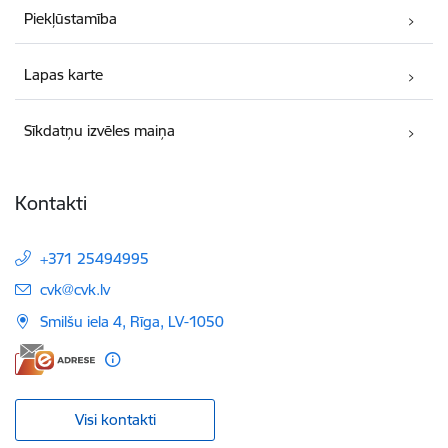
Piekļūstamība
Lapas karte
Sīkdatņu izvēles maiņa
Kontakti
+371 25494995
E-pasts:
cvk@cvk.lv
Smilšu iela 4, Rīga, LV-1050
Visi kontakti