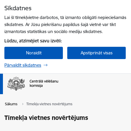
Pāriet uz lapas saturu
Sīkdatnes
Spied
lai meklētu
Enter
Lai šī tīmekļvietne darbotos, tā izmanto obligāti nepieciešamās
sīkdatnes. Ar Jūsu piekrišanu papildus šajā vietnē var tikt
izmantotas statistikas un sociālo mediju sīkdatnes.
Lūdzu, atzīmējiet savu izvēli:
Noraidīt
Apstiprināt visas
Pārvaldīt sīkdatnes
Sākums
Tīmekļa vietnes novērtējums
Tīmekļa vietnes novērtējums