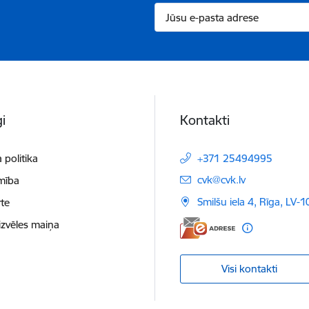
i
Kontakti
 politika
+371 25494995
E-pasts:
cvk@cvk.lv
mība
Smilšu iela 4, Rīga, LV-
te
izvēles maiņa
Visi kontakti