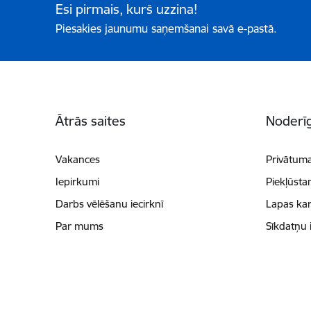
Esi pirmais, kurš uzzina!
Piesakies jaunumu saņemšanai savā e-pastā.
Kājene
Ātrās saites
Noderīg
Vakances
Privātuma
Iepirkumi
Piekļūsta
Darbs vēlēšanu iecirknī
Lapas kar
Par mums
Sīkdatņu 