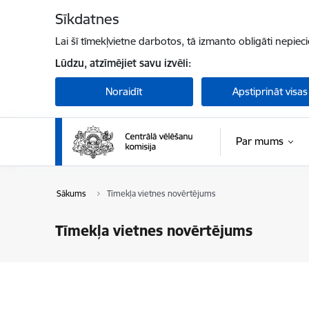
Pāriet uz lapas saturu
Sīkdatnes
Lai šī tīmekļvietne darbotos, tā izmanto obligāti nepiec
Lūdzu, atzīmējiet savu izvēli:
Noraidīt
Apstiprināt visas
Par mums
Sākums
Tīmekļa vietnes novērtējums
Tīmekļa vietnes novērtējums