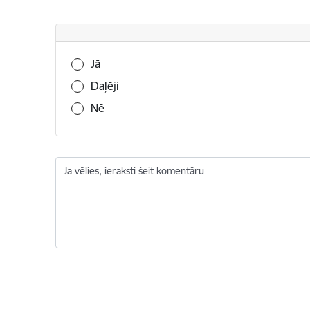
Vai šī informācija bija noderīga?
Jā
Daļēji
Nē
Ja vēlies, ieraksti šeit komentāru