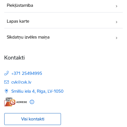
Piekļūstamība
Lapas karte
Sīkdatņu izvēles maiņa
Kontakti
+371 25494995
E-pasts:
cvk@cvk.lv
Smilšu iela 4, Rīga, LV-1050
Visi kontakti