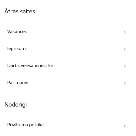
Kājene
Ātrās saites
Vakances
Iepirkumi
Darbs vēlēšanu iecirknī
Par mums
Noderīgi
Privātuma politika