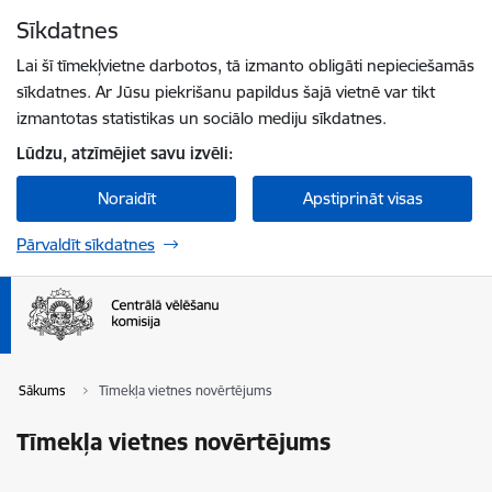
Pāriet uz lapas saturu
Sīkdatnes
Spied
lai meklētu
Enter
Lai šī tīmekļvietne darbotos, tā izmanto obligāti nepieciešamās
sīkdatnes. Ar Jūsu piekrišanu papildus šajā vietnē var tikt
izmantotas statistikas un sociālo mediju sīkdatnes.
Lūdzu, atzīmējiet savu izvēli:
Noraidīt
Apstiprināt visas
Pārvaldīt sīkdatnes
Sākums
Tīmekļa vietnes novērtējums
Tīmekļa vietnes novērtējums