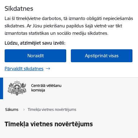
Pāriet uz lapas saturu
Sīkdatnes
Spied
lai meklētu
Enter
Lai šī tīmekļvietne darbotos, tā izmanto obligāti nepieciešamās
sīkdatnes. Ar Jūsu piekrišanu papildus šajā vietnē var tikt
izmantotas statistikas un sociālo mediju sīkdatnes.
Lūdzu, atzīmējiet savu izvēli:
Noraidīt
Apstiprināt visas
Pārvaldīt sīkdatnes
Sākums
Tīmekļa vietnes novērtējums
Tīmekļa vietnes novērtējums