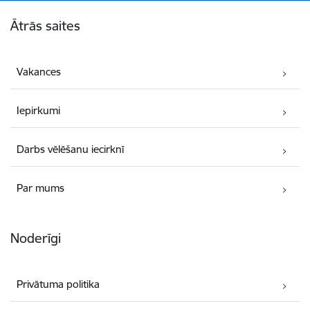
Kājene
Ātrās saites
Vakances
Iepirkumi
Darbs vēlēšanu iecirknī
Par mums
Noderīgi
Privātuma politika