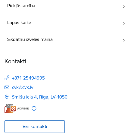
Piekļūstamība
Lapas karte
Sīkdatņu izvēles maiņa
Kontakti
+371 25494995
E-pasts:
cvk@cvk.lv
Smilšu iela 4, Rīga, LV-1050
Visi kontakti