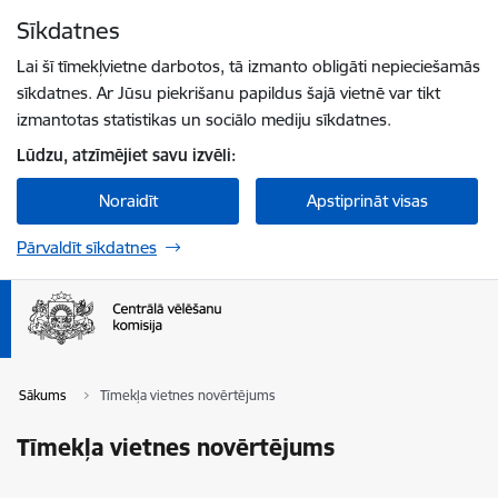
Pāriet uz lapas saturu
Sīkdatnes
Spied
lai meklētu
Enter
Lai šī tīmekļvietne darbotos, tā izmanto obligāti nepieciešamās
sīkdatnes. Ar Jūsu piekrišanu papildus šajā vietnē var tikt
izmantotas statistikas un sociālo mediju sīkdatnes.
Lūdzu, atzīmējiet savu izvēli:
Noraidīt
Apstiprināt visas
Pārvaldīt sīkdatnes
Sākums
Tīmekļa vietnes novērtējums
Tīmekļa vietnes novērtējums