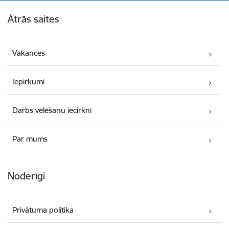
Kājene
Ātrās saites
Vakances
Iepirkumi
Darbs vēlēšanu iecirknī
Par mums
Noderīgi
Privātuma politika