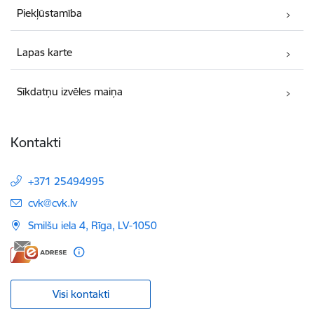
Piekļūstamība
Lapas karte
Sīkdatņu izvēles maiņa
Kontakti
+371 25494995
E-pasts:
cvk@cvk.lv
Smilšu iela 4, Rīga, LV-1050
Visi kontakti