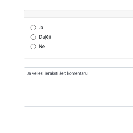
Vai šī informācija bija noderīga?
Jā
Daļēji
Nē
Ja vēlies, ieraksti šeit komentāru