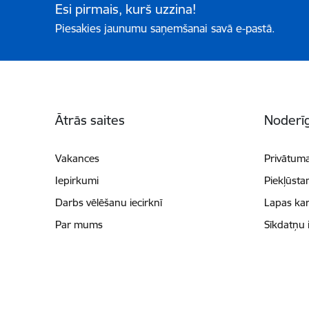
Esi pirmais, kurš uzzina!
Piesakies jaunumu saņemšanai savā e-pastā.
Kājene
Ātrās saites
Noderīg
Vakances
Privātuma
Iepirkumi
Piekļūsta
Darbs vēlēšanu iecirknī
Lapas kar
Par mums
Sīkdatņu 