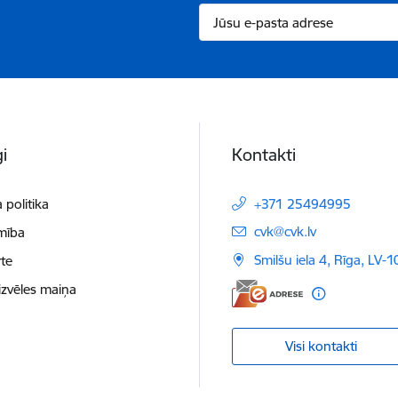
i
Kontakti
 politika
+371 25494995
E-pasts:
cvk@cvk.lv
mība
Smilšu iela 4, Rīga, LV-
te
izvēles maiņa
Visi kontakti