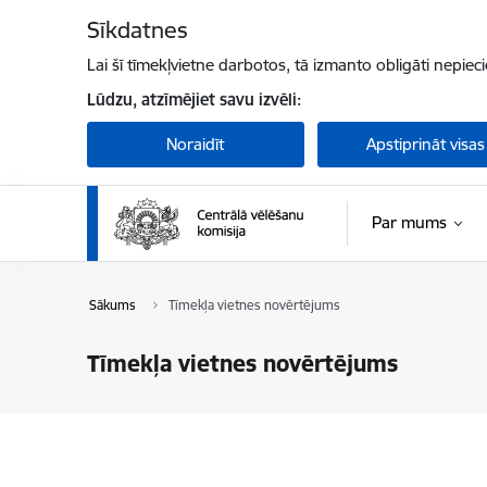
Pāriet uz lapas saturu
Sīkdatnes
Lai šī tīmekļvietne darbotos, tā izmanto obligāti nepiec
Lūdzu, atzīmējiet savu izvēli:
Noraidīt
Apstiprināt visas
Par mums
Sākums
Tīmekļa vietnes novērtējums
Tīmekļa vietnes novērtējums