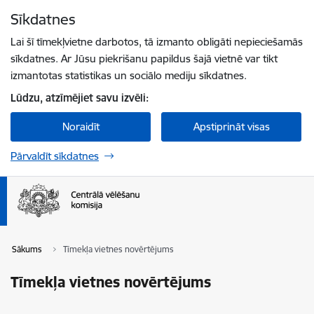
Pāriet uz lapas saturu
Sīkdatnes
Spied
lai meklētu
Enter
Lai šī tīmekļvietne darbotos, tā izmanto obligāti nepieciešamās
sīkdatnes. Ar Jūsu piekrišanu papildus šajā vietnē var tikt
izmantotas statistikas un sociālo mediju sīkdatnes.
Lūdzu, atzīmējiet savu izvēli:
Noraidīt
Apstiprināt visas
Pārvaldīt sīkdatnes
Sākums
Tīmekļa vietnes novērtējums
Tīmekļa vietnes novērtējums