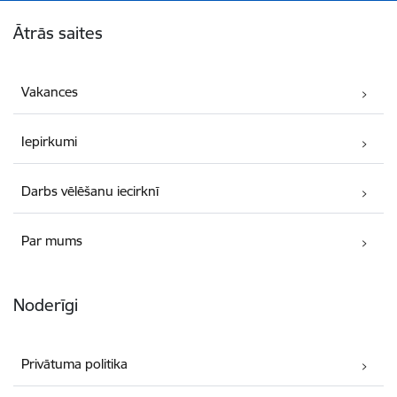
Kājene
Ātrās saites
Vakances
Iepirkumi
Darbs vēlēšanu iecirknī
Par mums
Noderīgi
Privātuma politika