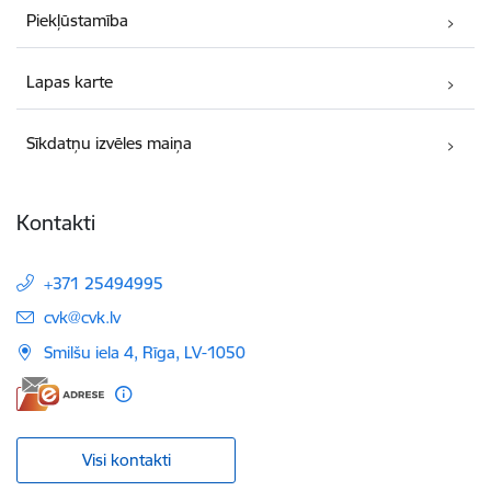
Piekļūstamība
Lapas karte
Sīkdatņu izvēles maiņa
Kontakti
+371 25494995
E-pasts:
cvk@cvk.lv
Smilšu iela 4, Rīga, LV-1050
Visi kontakti