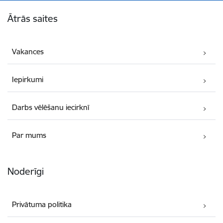
Kājene
Ātrās saites
Vakances
Iepirkumi
Darbs vēlēšanu iecirknī
Par mums
Noderīgi
Privātuma politika