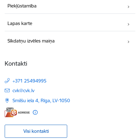
Piekļūstamība
Lapas karte
Sīkdatņu izvēles maiņa
Kontakti
+371 25494995
E-pasts:
cvk@cvk.lv
Smilšu iela 4, Rīga, LV-1050
Visi kontakti