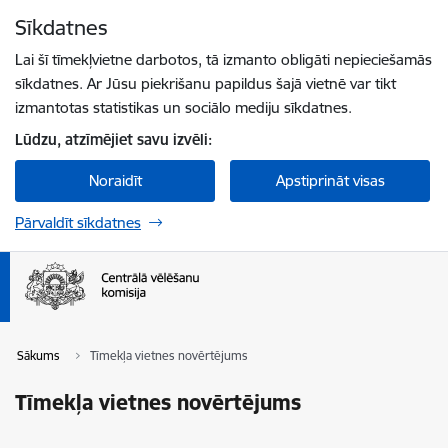
Pāriet uz lapas saturu
Sīkdatnes
Spied
lai meklētu
Enter
Lai šī tīmekļvietne darbotos, tā izmanto obligāti nepieciešamās
sīkdatnes. Ar Jūsu piekrišanu papildus šajā vietnē var tikt
izmantotas statistikas un sociālo mediju sīkdatnes.
Lūdzu, atzīmējiet savu izvēli:
Noraidīt
Apstiprināt visas
Pārvaldīt sīkdatnes
Sākums
Tīmekļa vietnes novērtējums
Tīmekļa vietnes novērtējums