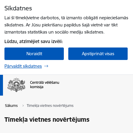
Pāriet uz lapas saturu
Sīkdatnes
Spied
lai meklētu
Enter
Lai šī tīmekļvietne darbotos, tā izmanto obligāti nepieciešamās
sīkdatnes. Ar Jūsu piekrišanu papildus šajā vietnē var tikt
izmantotas statistikas un sociālo mediju sīkdatnes.
Lūdzu, atzīmējiet savu izvēli:
Noraidīt
Apstiprināt visas
Pārvaldīt sīkdatnes
Sākums
Tīmekļa vietnes novērtējums
Tīmekļa vietnes novērtējums