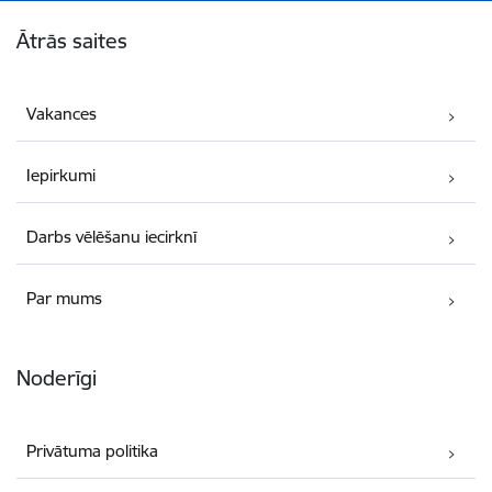
Kājene
Ātrās saites
Vakances
Iepirkumi
Darbs vēlēšanu iecirknī
Par mums
Noderīgi
Privātuma politika