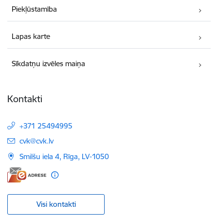
Piekļūstamība
Lapas karte
Sīkdatņu izvēles maiņa
Kontakti
+371 25494995
E-pasts:
cvk@cvk.lv
Smilšu iela 4, Rīga, LV-1050
Visi kontakti