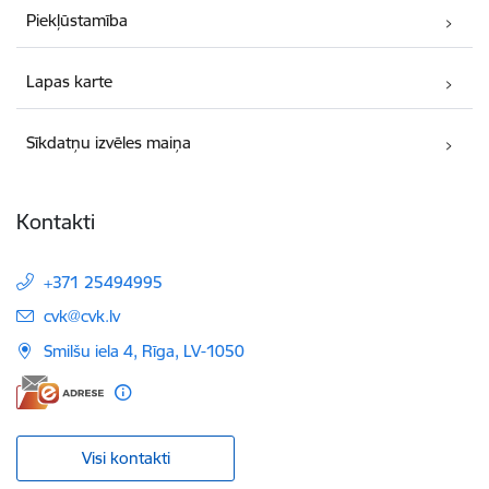
Piekļūstamība
Lapas karte
Sīkdatņu izvēles maiņa
Kontakti
+371 25494995
E-pasts:
cvk@cvk.lv
Smilšu iela 4, Rīga, LV-1050
Visi kontakti