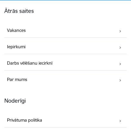
Kājene
Ātrās saites
Vakances
Iepirkumi
Darbs vēlēšanu iecirknī
Par mums
Noderīgi
Privātuma politika