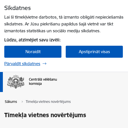
Pāriet uz lapas saturu
Sīkdatnes
Spied
lai meklētu
Enter
Lai šī tīmekļvietne darbotos, tā izmanto obligāti nepieciešamās
sīkdatnes. Ar Jūsu piekrišanu papildus šajā vietnē var tikt
izmantotas statistikas un sociālo mediju sīkdatnes.
Lūdzu, atzīmējiet savu izvēli:
Noraidīt
Apstiprināt visas
Pārvaldīt sīkdatnes
Sākums
Tīmekļa vietnes novērtējums
Tīmekļa vietnes novērtējums