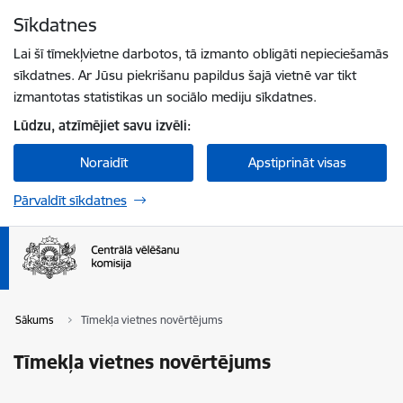
Pāriet uz lapas saturu
Sīkdatnes
Spied
lai meklētu
Enter
Lai šī tīmekļvietne darbotos, tā izmanto obligāti nepieciešamās
sīkdatnes. Ar Jūsu piekrišanu papildus šajā vietnē var tikt
izmantotas statistikas un sociālo mediju sīkdatnes.
Lūdzu, atzīmējiet savu izvēli:
Noraidīt
Apstiprināt visas
Pārvaldīt sīkdatnes
Sākums
Tīmekļa vietnes novērtējums
Tīmekļa vietnes novērtējums