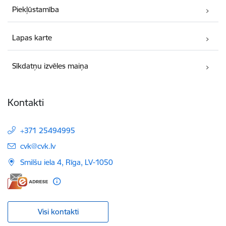
Piekļūstamība
Lapas karte
Sīkdatņu izvēles maiņa
Kontakti
+371 25494995
E-pasts:
cvk@cvk.lv
Smilšu iela 4, Rīga, LV-1050
Visi kontakti