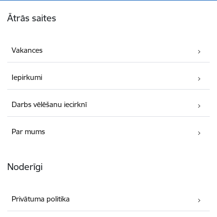
Kājene
Ātrās saites
Vakances
Iepirkumi
Darbs vēlēšanu iecirknī
Par mums
Noderīgi
Privātuma politika