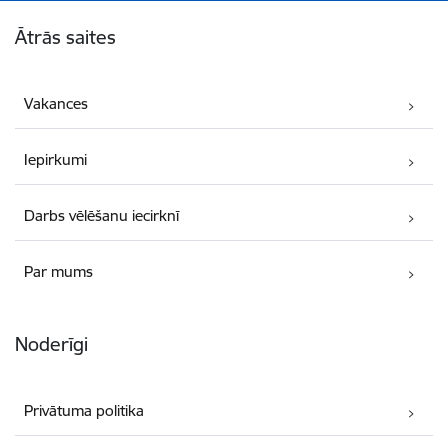
Kājene
Ātrās saites
Vakances
Iepirkumi
Darbs vēlēšanu iecirknī
Par mums
Noderīgi
Privātuma politika