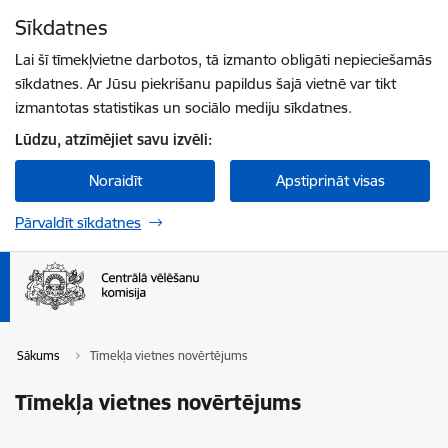
Pāriet uz lapas saturu
Sīkdatnes
Spied
lai meklētu
Enter
Lai šī tīmekļvietne darbotos, tā izmanto obligāti nepieciešamās
sīkdatnes. Ar Jūsu piekrišanu papildus šajā vietnē var tikt
izmantotas statistikas un sociālo mediju sīkdatnes.
Lūdzu, atzīmējiet savu izvēli:
Noraidīt
Apstiprināt visas
Pārvaldīt sīkdatnes
Sākums
Tīmekļa vietnes novērtējums
Tīmekļa vietnes novērtējums