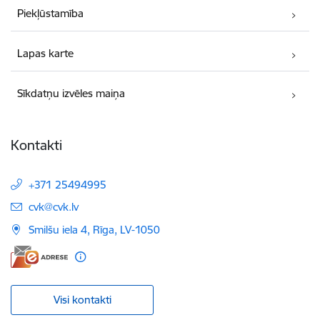
Piekļūstamība
Lapas karte
Sīkdatņu izvēles maiņa
Kontakti
+371 25494995
E-pasts:
cvk@cvk.lv
Smilšu iela 4, Rīga, LV-1050
Visi kontakti