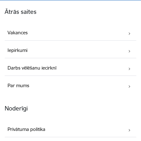
Kājene
Ātrās saites
Vakances
Iepirkumi
Darbs vēlēšanu iecirknī
Par mums
Noderīgi
Privātuma politika