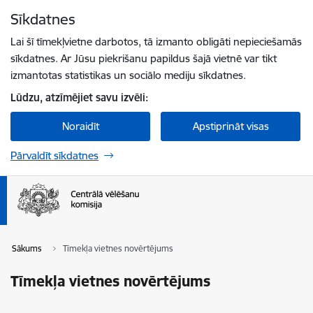
Pāriet uz lapas saturu
Sīkdatnes
Spied
lai meklētu
Enter
Lai šī tīmekļvietne darbotos, tā izmanto obligāti nepieciešamās
sīkdatnes. Ar Jūsu piekrišanu papildus šajā vietnē var tikt
izmantotas statistikas un sociālo mediju sīkdatnes.
Lūdzu, atzīmējiet savu izvēli:
Noraidīt
Apstiprināt visas
Pārvaldīt sīkdatnes
Sākums
Tīmekļa vietnes novērtējums
Tīmekļa vietnes novērtējums