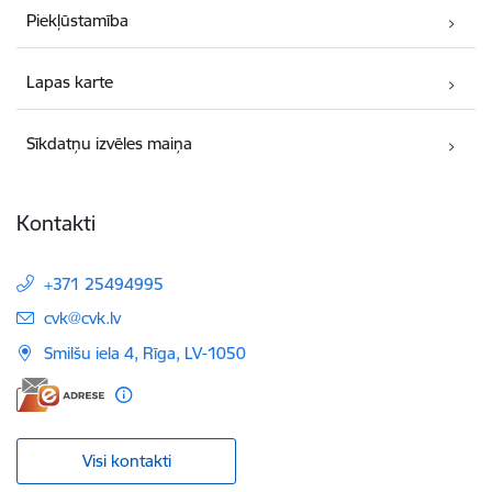
Piekļūstamība
Lapas karte
Sīkdatņu izvēles maiņa
Kontakti
+371 25494995
E-pasts:
cvk@cvk.lv
Smilšu iela 4, Rīga, LV-1050
Visi kontakti