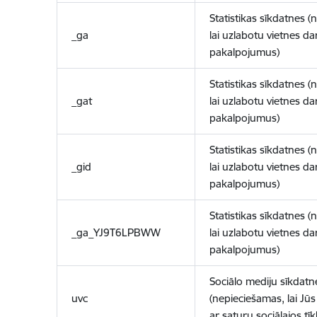
Statistikas sīkdatnes (
_ga
lai uzlabotu vietnes d
pakalpojumus)
Statistikas sīkdatnes (
_gat
lai uzlabotu vietnes d
pakalpojumus)
Statistikas sīkdatnes (
_gid
lai uzlabotu vietnes d
pakalpojumus)
Statistikas sīkdatnes (
_ga_YJ9T6LPBWW
lai uzlabotu vietnes d
pakalpojumus)
Sociālo mediju sīkdatn
uvc
(nepieciešamas, lai Jūs 
ar saturu sociālajos tīk