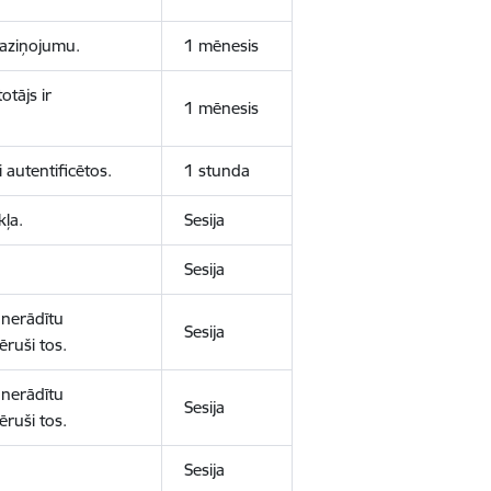
 paziņojumu.
1 mēnesis
otājs ir
1 mēnesis
 autentificētos.
1 stunda
kļa.
Sesija
Sesija
 nerādītu
Sesija
ēruši tos.
 nerādītu
Sesija
ēruši tos.
Sesija