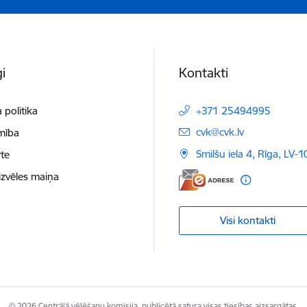
i
Kontakti
 politika
+371 25494995
E-pasts:
cvk@cvk.lv
mība
Smilšu iela 4, Rīga, LV-
te
izvēles maiņa
Visi kontakti
© 2026 Centrālā vēlēšanu komisija, publicētā satura visas tiesības aizsargātas.