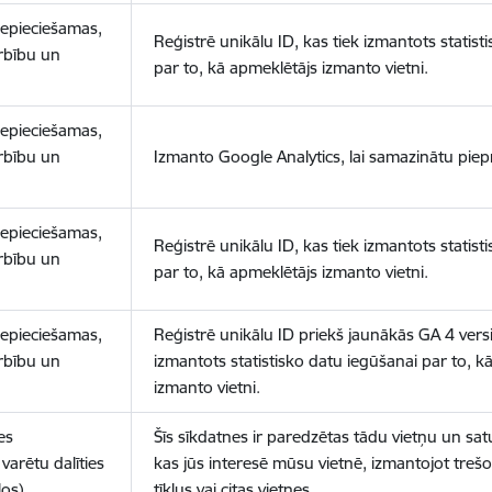
nepieciešamas,
Reģistrē unikālu ID, kas tiek izmantots statist
arbību un
par to, kā apmeklētājs izmanto vietni.
nepieciešamas,
arbību un
Izmanto Google Analytics, lai samazinātu piep
nepieciešamas,
Reģistrē unikālu ID, kas tiek izmantots statist
arbību un
par to, kā apmeklētājs izmanto vietni.
nepieciešamas,
Reģistrē unikālu ID priekš jaunākās GA 4 versij
arbību un
izmantots statistisko datu iegūšanai par to, k
izmanto vietni.
es
Šīs sīkdatnes ir paredzētas tādu vietņu un sat
varētu dalīties
kas jūs interesē mūsu vietnē, izmantojot treš
los)
tīklus vai citas vietnes.