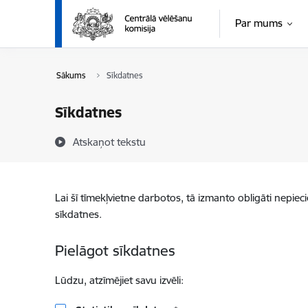
Pāriet uz lapas saturu
Par mums
Sākums
Sīkdatnes
Sīkdatnes
Atskaņot tekstu
Lai šī tīmekļvietne darbotos, tā izmanto obligāti nepiec
sīkdatnes.
Pielāgot sīkdatnes
Lūdzu, atzīmējiet savu izvēli: