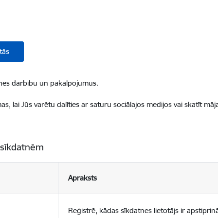
tās
ietnes darbību un pakalpojumus.
, lai Jūs varētu dalīties ar saturu sociālajos medijos vai skatīt mā
 sīkdatnēm
Apraksts
Reģistrē, kādas sīkdatnes lietotājs ir apstiprinā