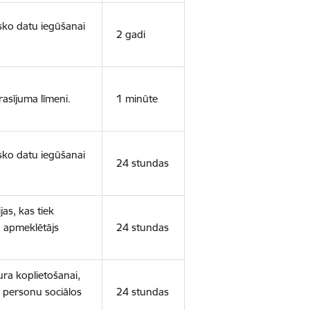
isko datu iegūšanai
2 gadi
rasījuma līmeni.
1 minūte
isko datu iegūšanai
24 stundas
as, kas tiek
ā apmeklētājs
24 stundas
ura koplietošanai,
o personu sociālos
24 stundas