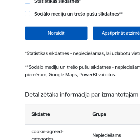
Statistikas sīkdatnes
*
Sociālo mediju un trešo pušu sīkdatnes
**
Noraidīt
Apstiprināt atzīmē
*
Statistikas sīkdatnes - nepieciešamas, lai uzlabotu v
**
Sociālo mediju un trešo pušu sīkdatnes - nepieciešamas
piemēram, Google Maps, PowerBI vai citus.
Detalizētāka informācija par izmantotajām
Sīkdatne
Grupa
cookie-agreed-
Nepieciešams
categories