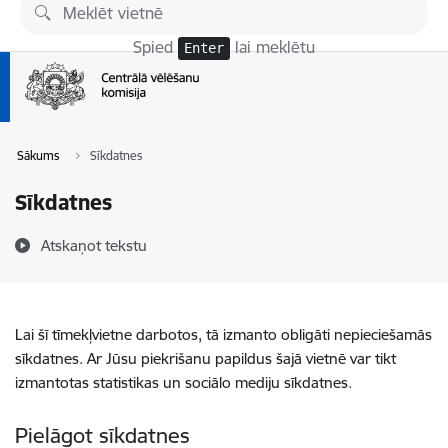
Pāriet uz lapas saturu
Spied
lai meklētu
Enter
Sākums
Sīkdatnes
Sīkdatnes
Atskaņot tekstu
Lai šī tīmekļvietne darbotos, tā izmanto obligāti nepieciešamās
sīkdatnes. Ar Jūsu piekrišanu papildus šajā vietnē var tikt
izmantotas statistikas un sociālo mediju sīkdatnes.
Pielāgot sīkdatnes