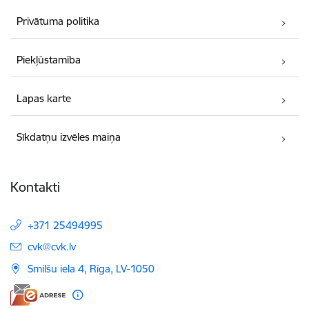
Privātuma politika
Piekļūstamība
Lapas karte
Sīkdatņu izvēles maiņa
Kontakti
+371 25494995
E-pasts:
cvk@cvk.lv
Smilšu iela 4, Rīga, LV-1050