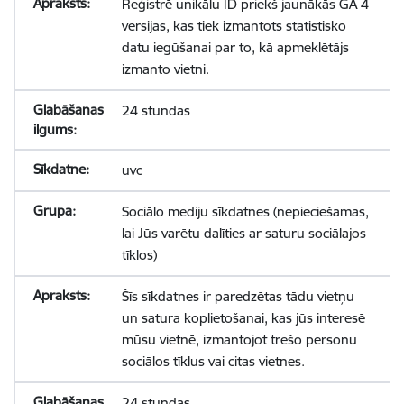
Reģistrē unikālu ID priekš jaunākās GA 4
versijas, kas tiek izmantots statistisko
datu iegūšanai par to, kā apmeklētājs
izmanto vietni.
24 stundas
uvc
Sociālo mediju sīkdatnes (nepieciešamas,
lai Jūs varētu dalīties ar saturu sociālajos
tīklos)
Šīs sīkdatnes ir paredzētas tādu vietņu
un satura koplietošanai, kas jūs interesē
mūsu vietnē, izmantojot trešo personu
sociālos tīklus vai citas vietnes.
24 stundas