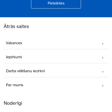
Kājene
Ātrās saites
Vakances
Iepirkumi
Darbs vēlēšanu iecirknī
Par mums
Noderīgi