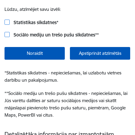
Lūdzu, atzīmējiet savu izvēli:
Statistikas sīkdatnes
*
Sociālo mediju un trešo pušu sīkdatnes
**
Noraidīt
Apstiprināt atzīmētās
*
Statistikas sīkdatnes - nepieciešamas, lai uzlabotu vietnes
darbību un pakalpojumus.
**
Sociālo mediju un trešo pušu sīkdatnes - nepieciešamas, lai
Jūs varētu dalīties ar saturu sociālajos medijos vai skatīt
mājaslapai pievienoto trešo pušu saturu, piemēram, Google
Maps, PowerBI vai citus.
Detalizētāka informācija par izmantotajām