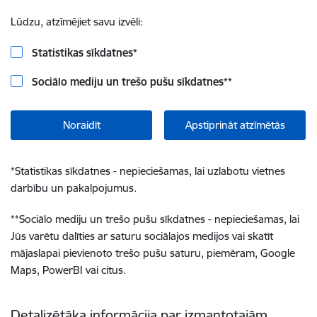
Lūdzu, atzīmējiet savu izvēli:
Statistikas sīkdatnes
*
Sociālo mediju un trešo pušu sīkdatnes
**
Noraidīt
Apstiprināt atzīmētās
*
Statistikas sīkdatnes - nepieciešamas, lai uzlabotu vietnes
darbību un pakalpojumus.
**
Sociālo mediju un trešo pušu sīkdatnes - nepieciešamas, lai
Jūs varētu dalīties ar saturu sociālajos medijos vai skatīt
mājaslapai pievienoto trešo pušu saturu, piemēram, Google
Maps, PowerBI vai citus.
Detalizētāka informācija par izmantotajām