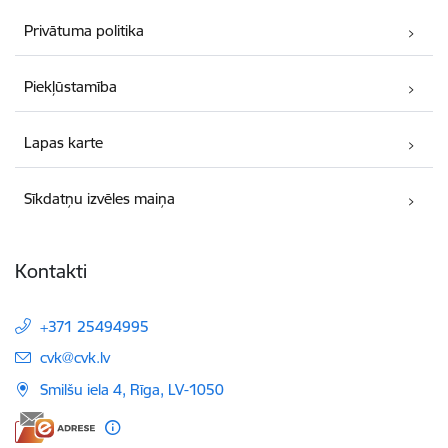
Privātuma politika
Piekļūstamība
Lapas karte
Sīkdatņu izvēles maiņa
Kontakti
+371 25494995
E-pasts:
cvk@cvk.lv
Smilšu iela 4, Rīga, LV-1050