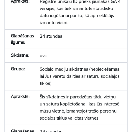
Reģistrē unikālu ID priekš jaunākās GA 4
versijas, kas tiek izmantots statistisko
datu iegūšanai par to, kā apmeklētājs
izmanto vietni.
24 stundas
uvc
Sociālo mediju sīkdatnes (nepieciešamas,
lai Jūs varētu dalīties ar saturu sociālajos
tīklos)
Šīs sīkdatnes ir paredzētas tādu vietņu
un satura koplietošanai, kas jūs interesē
mūsu vietnē, izmantojot trešo personu
sociālos tīklus vai citas vietnes.
24 stundas