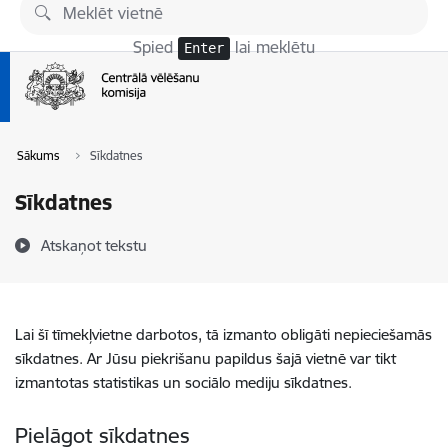
Pāriet uz lapas saturu
Spied
lai meklētu
Enter
Sākums
Sīkdatnes
Sīkdatnes
Atskaņot tekstu
Lai šī tīmekļvietne darbotos, tā izmanto obligāti nepieciešamās
sīkdatnes. Ar Jūsu piekrišanu papildus šajā vietnē var tikt
izmantotas statistikas un sociālo mediju sīkdatnes.
Pielāgot sīkdatnes