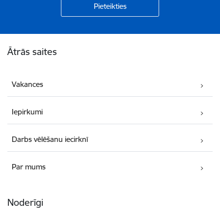
Kājene
Ātrās saites
Vakances
Iepirkumi
Darbs vēlēšanu iecirknī
Par mums
Noderīgi