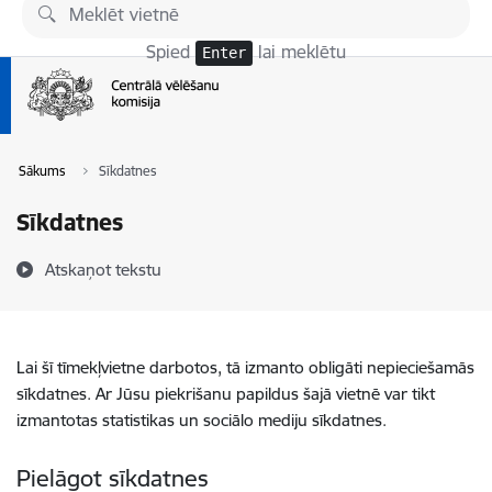
Pāriet uz lapas saturu
Spied
lai meklētu
Enter
Sākums
Sīkdatnes
Sīkdatnes
Atskaņot tekstu
Lai šī tīmekļvietne darbotos, tā izmanto obligāti nepieciešamās
sīkdatnes. Ar Jūsu piekrišanu papildus šajā vietnē var tikt
izmantotas statistikas un sociālo mediju sīkdatnes.
Pielāgot sīkdatnes