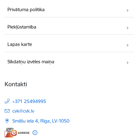
Privātuma politika
Piekļūstamība
Lapas karte
Sīkdatņu izvēles maiņa
Kontakti
+371 25494995
E-pasts:
cvk@cvk.lv
Smilšu iela 4, Rīga, LV-1050