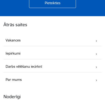
Kājene
Ātrās saites
Vakances
Iepirkumi
Darbs vēlēšanu iecirknī
Par mums
Noderīgi