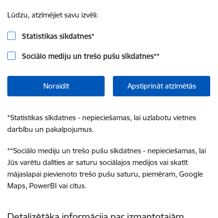
Lūdzu, atzīmējiet savu izvēli:
Statistikas sīkdatnes
*
Sociālo mediju un trešo pušu sīkdatnes
**
Noraidīt
Apstiprināt atzīmētās
*
Statistikas sīkdatnes - nepieciešamas, lai uzlabotu vietnes
darbību un pakalpojumus.
**
Sociālo mediju un trešo pušu sīkdatnes - nepieciešamas, lai
Jūs varētu dalīties ar saturu sociālajos medijos vai skatīt
mājaslapai pievienoto trešo pušu saturu, piemēram, Google
Maps, PowerBI vai citus.
Detalizētāka informācija par izmantotajām