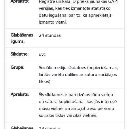
Reģistrē unikālu ID priekš jaunākās GA 4
versijas, kas tiek izmantots statistisko
datu iegūšanai par to, kā apmeklētājs
izmanto vietni.
24 stundas
uvc
Sociālo mediju sīkdatnes (nepieciešamas,
lai Jūs varētu dalīties ar saturu sociālajos
tīklos)
Šīs sīkdatnes ir paredzētas tādu vietņu
un satura koplietošanai, kas jūs interesē
mūsu vietnē, izmantojot trešo personu
sociālos tīklus vai citas vietnes.
24 stundas