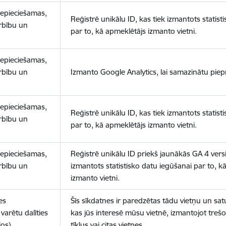
nepieciešamas,
Reģistrē unikālu ID, kas tiek izmantots statist
arbību un
par to, kā apmeklētājs izmanto vietni.
nepieciešamas,
arbību un
Izmanto Google Analytics, lai samazinātu piep
nepieciešamas,
Reģistrē unikālu ID, kas tiek izmantots statist
arbību un
par to, kā apmeklētājs izmanto vietni.
nepieciešamas,
Reģistrē unikālu ID priekš jaunākās GA 4 versij
arbību un
izmantots statistisko datu iegūšanai par to, k
izmanto vietni.
es
Šīs sīkdatnes ir paredzētas tādu vietņu un sat
varētu dalīties
kas jūs interesē mūsu vietnē, izmantojot treš
los)
tīklus vai citas vietnes.