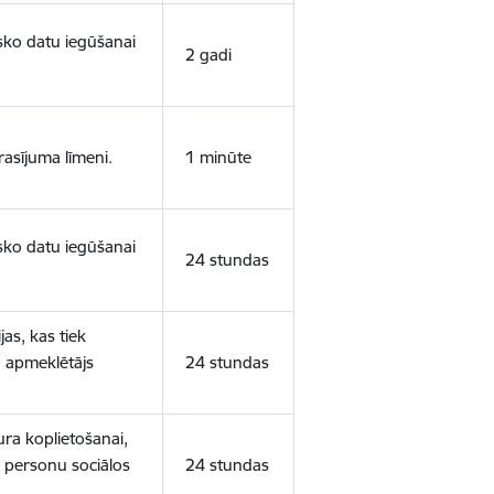
isko datu iegūšanai
2 gadi
rasījuma līmeni.
1 minūte
isko datu iegūšanai
24 stundas
as, kas tiek
ā apmeklētājs
24 stundas
ura koplietošanai,
o personu sociālos
24 stundas