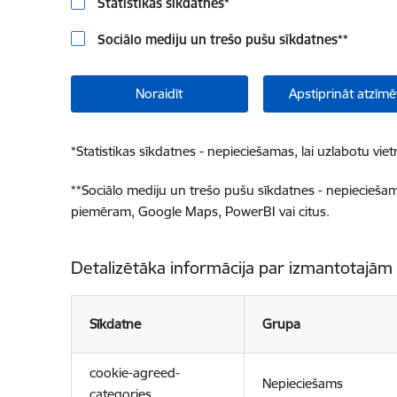
Statistikas sīkdatnes
*
Sociālo mediju un trešo pušu sīkdatnes
**
Noraidīt
Apstiprināt atzīmē
*
Statistikas sīkdatnes - nepieciešamas, lai uzlabotu v
**
Sociālo mediju un trešo pušu sīkdatnes - nepieciešamas
piemēram, Google Maps, PowerBI vai citus.
Detalizētāka informācija par izmantotajām
Sīkdatne
Grupa
cookie-agreed-
Nepieciešams
categories