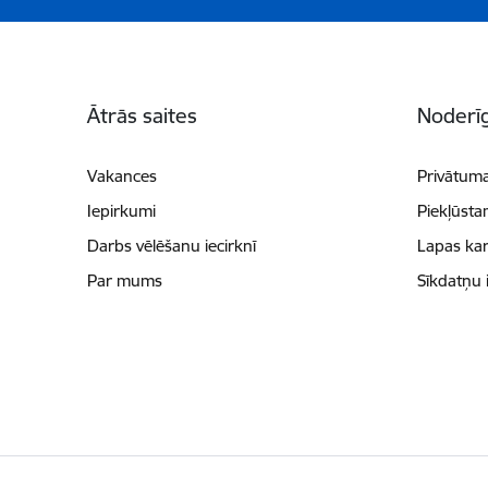
Kājene
Ātrās saites
Noderīg
Vakances
Privātuma
Iepirkumi
Piekļūsta
Darbs vēlēšanu iecirknī
Lapas kar
Par mums
Sīkdatņu 