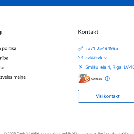
i
Kontakti
 politika
+371 25494995
E-pasts:
cvk@cvk.lv
mība
Smilšu iela 4, Rīga, LV-
te
izvēles maiņa
Visi kontakti
© 2026 Centrālā vēlēšanu komisija, publicētā satura visas tiesības aizsargātas.