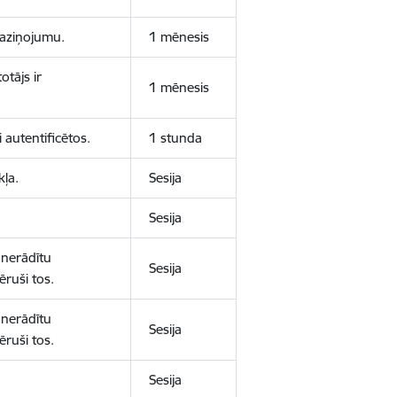
 paziņojumu.
1 mēnesis
otājs ir
1 mēnesis
 autentificētos.
1 stunda
kļa.
Sesija
Sesija
 nerādītu
Sesija
ēruši tos.
 nerādītu
Sesija
ēruši tos.
Sesija