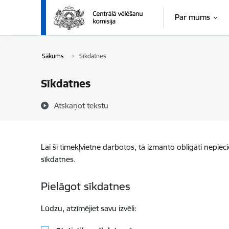
Pāriet uz lapas saturu
Par mums
Sākums
Sīkdatnes
Sīkdatnes
Atskaņot tekstu
Lai šī tīmekļvietne darbotos, tā izmanto obligāti nepiec
sīkdatnes.
Pielāgot sīkdatnes
Lūdzu, atzīmējiet savu izvēli: