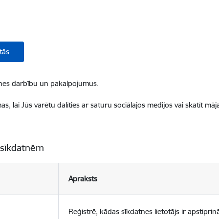
tās
ietnes darbību un pakalpojumus.
, lai Jūs varētu dalīties ar saturu sociālajos medijos vai skatīt mā
 sīkdatnēm
Apraksts
Reģistrē, kādas sīkdatnes lietotājs ir apstiprinā