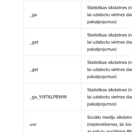
Statistikas sīkdatnes (
_ga
lai uzlabotu vietnes d
pakalpojumus)
Statistikas sīkdatnes (
_gat
lai uzlabotu vietnes d
pakalpojumus)
Statistikas sīkdatnes (
_gid
lai uzlabotu vietnes d
pakalpojumus)
Statistikas sīkdatnes (
_ga_YJ9T6LPBWW
lai uzlabotu vietnes d
pakalpojumus)
Sociālo mediju sīkdatn
uvc
(nepieciešamas, lai Jūs 
ar saturu sociālajos tīk