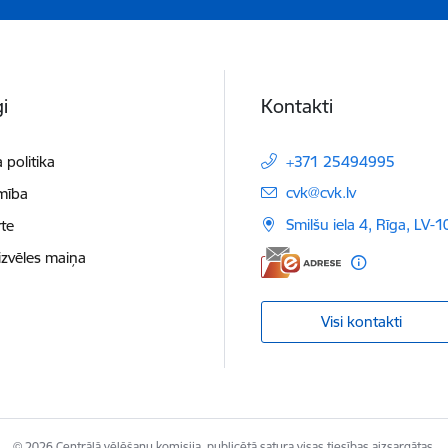
i
Kontakti
 politika
+371 25494995
E-pasts:
cvk@cvk.lv
mība
Smilšu iela 4, Rīga, LV-
te
izvēles maiņa
Visi kontakti
© 2026 Centrālā vēlēšanu komisija, publicētā satura visas tiesības aizsargātas.