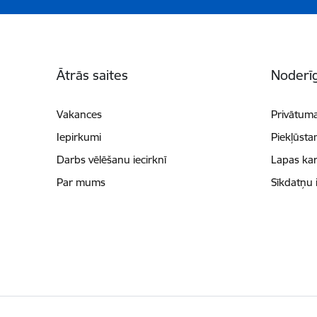
Kājene
Ātrās saites
Noderīg
Vakances
Privātuma
Iepirkumi
Piekļūsta
Darbs vēlēšanu iecirknī
Lapas kar
Par mums
Sīkdatņu 