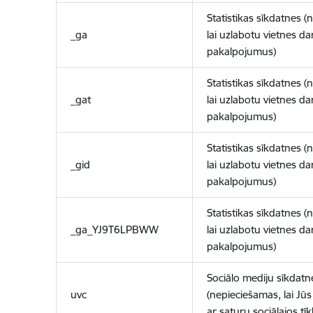
Statistikas sīkdatnes (
_ga
lai uzlabotu vietnes d
pakalpojumus)
Statistikas sīkdatnes (
_gat
lai uzlabotu vietnes d
pakalpojumus)
Statistikas sīkdatnes (
_gid
lai uzlabotu vietnes d
pakalpojumus)
Statistikas sīkdatnes (
_ga_YJ9T6LPBWW
lai uzlabotu vietnes d
pakalpojumus)
Sociālo mediju sīkdatn
uvc
(nepieciešamas, lai Jūs 
ar saturu sociālajos tīk