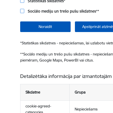
Statistikas sīkdatnes
*
Sociālo mediju un trešo pušu sīkdatnes
**
Noraidīt
Apstiprināt atzīmē
*
Statistikas sīkdatnes - nepieciešamas, lai uzlabotu v
**
Sociālo mediju un trešo pušu sīkdatnes - nepieciešamas
piemēram, Google Maps, PowerBI vai citus.
Detalizētāka informācija par izmantotajām
Sīkdatne
Grupa
cookie-agreed-
Nepieciešams
categories