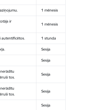
 paziņojumu.
1 mēnesis
otājs ir
1 mēnesis
 autentificētos.
1 stunda
kļa.
Sesija
Sesija
 nerādītu
Sesija
ēruši tos.
 nerādītu
Sesija
ēruši tos.
Sesija