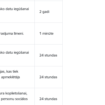
isko datu iegūšanai
2 gadi
rasījuma līmeni.
1 minūte
isko datu iegūšanai
24 stundas
as, kas tiek
ā apmeklētājs
24 stundas
ura koplietošanai,
o personu sociālos
24 stundas