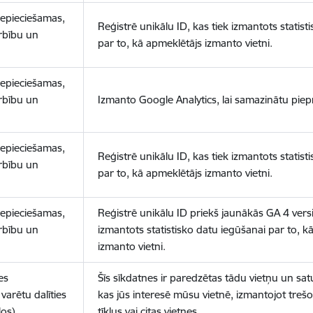
nepieciešamas,
Reģistrē unikālu ID, kas tiek izmantots statist
arbību un
par to, kā apmeklētājs izmanto vietni.
nepieciešamas,
arbību un
Izmanto Google Analytics, lai samazinātu piep
nepieciešamas,
Reģistrē unikālu ID, kas tiek izmantots statist
arbību un
par to, kā apmeklētājs izmanto vietni.
nepieciešamas,
Reģistrē unikālu ID priekš jaunākās GA 4 versij
arbību un
izmantots statistisko datu iegūšanai par to, k
izmanto vietni.
es
Šīs sīkdatnes ir paredzētas tādu vietņu un sat
varētu dalīties
kas jūs interesē mūsu vietnē, izmantojot treš
los)
tīklus vai citas vietnes.