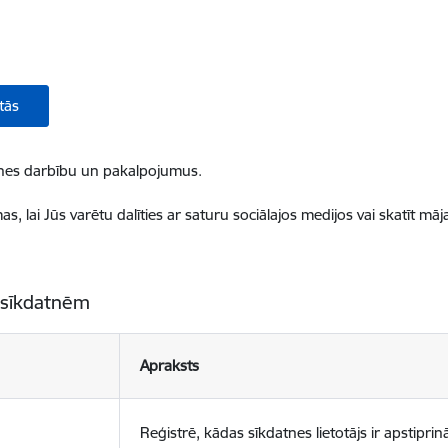
tās
ietnes darbību un pakalpojumus.
, lai Jūs varētu dalīties ar saturu sociālajos medijos vai skatīt mā
 sīkdatnēm
Apraksts
Reģistrē, kādas sīkdatnes lietotājs ir apstiprinā