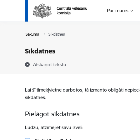
Pāriet uz lapas saturu
Par mums
Sākums
Sīkdatnes
Sīkdatnes
Atskaņot tekstu
Lai šī tīmekļvietne darbotos, tā izmanto obligāti nepiec
sīkdatnes.
Pielāgot sīkdatnes
Lūdzu, atzīmējiet savu izvēli: