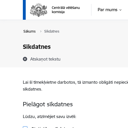
Pāriet uz lapas saturu
Par mums
Sākums
Sīkdatnes
Sīkdatnes
Atskaņot tekstu
Lai šī tīmekļvietne darbotos, tā izmanto obligāti nepiec
sīkdatnes.
Pielāgot sīkdatnes
Lūdzu, atzīmējiet savu izvēli: