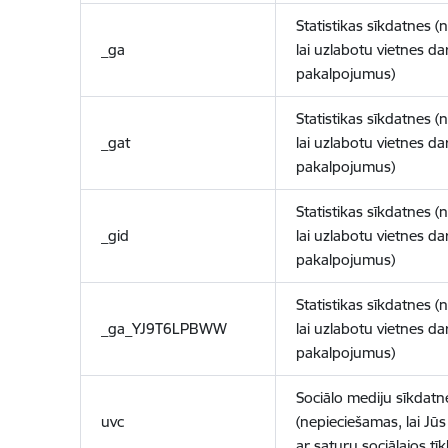
Statistikas sīkdatnes (
_ga
lai uzlabotu vietnes d
pakalpojumus)
Statistikas sīkdatnes (
_gat
lai uzlabotu vietnes d
pakalpojumus)
Statistikas sīkdatnes (
_gid
lai uzlabotu vietnes d
pakalpojumus)
Statistikas sīkdatnes (
_ga_YJ9T6LPBWW
lai uzlabotu vietnes d
pakalpojumus)
Sociālo mediju sīkdatn
uvc
(nepieciešamas, lai Jūs 
ar saturu sociālajos tīk