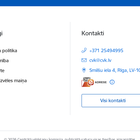
i
Kontakti
 politika
+371 25494995
E-pasts:
cvk@cvk.lv
mība
Smilšu iela 4, Rīga, LV-
te
izvēles maiņa
Visi kontakti
© 2026 Centrālā vēlēšanu komisija, publicētā satura visas tiesības aizsargātas.