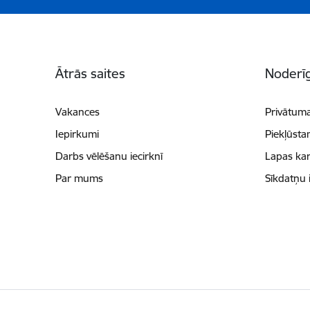
Kājene
Ātrās saites
Noderīg
Vakances
Privātuma
Iepirkumi
Piekļūsta
Darbs vēlēšanu iecirknī
Lapas kar
Par mums
Sīkdatņu 