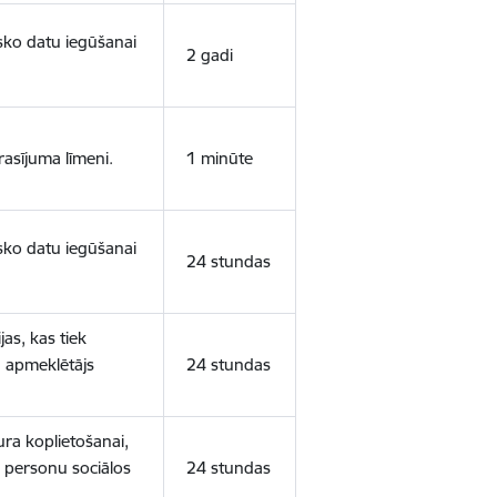
isko datu iegūšanai
2 gadi
rasījuma līmeni.
1 minūte
isko datu iegūšanai
24 stundas
as, kas tiek
ā apmeklētājs
24 stundas
ura koplietošanai,
o personu sociālos
24 stundas