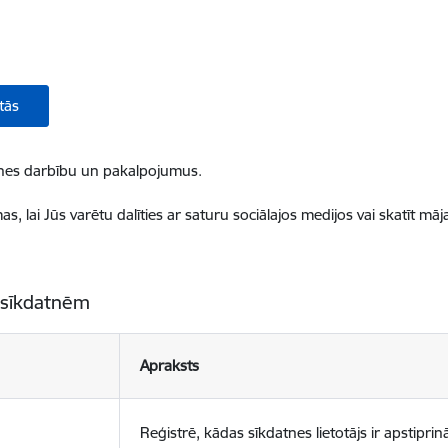
tās
ietnes darbību un pakalpojumus.
, lai Jūs varētu dalīties ar saturu sociālajos medijos vai skatīt mā
 sīkdatnēm
Apraksts
Reģistrē, kādas sīkdatnes lietotājs ir apstiprinā