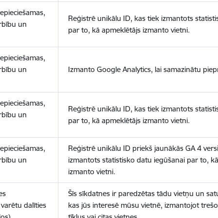
nepieciešamas,
Reģistrē unikālu ID, kas tiek izmantots statist
arbību un
par to, kā apmeklētājs izmanto vietni.
nepieciešamas,
arbību un
Izmanto Google Analytics, lai samazinātu piep
nepieciešamas,
Reģistrē unikālu ID, kas tiek izmantots statist
arbību un
par to, kā apmeklētājs izmanto vietni.
nepieciešamas,
Reģistrē unikālu ID priekš jaunākās GA 4 versij
arbību un
izmantots statistisko datu iegūšanai par to, k
izmanto vietni.
es
Šīs sīkdatnes ir paredzētas tādu vietņu un sat
varētu dalīties
kas jūs interesē mūsu vietnē, izmantojot treš
los)
tīklus vai citas vietnes.