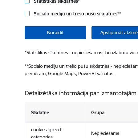
Statistikas sīkdatnes
*
Sociālo mediju un trešo pušu sīkdatnes
**
Noraidīt
Apstiprināt atzīmē
*
Statistikas sīkdatnes - nepieciešamas, lai uzlabotu v
**
Sociālo mediju un trešo pušu sīkdatnes - nepieciešamas
piemēram, Google Maps, PowerBI vai citus.
Detalizētāka informācija par izmantotajām
Sīkdatne
Grupa
cookie-agreed-
Nepieciešams
categories