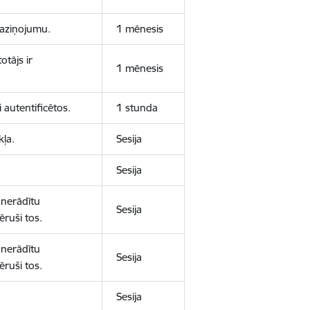
 paziņojumu.
1 mēnesis
otājs ir
1 mēnesis
 autentificētos.
1 stunda
kļa.
Sesija
Sesija
 nerādītu
Sesija
ēruši tos.
 nerādītu
Sesija
ēruši tos.
Sesija