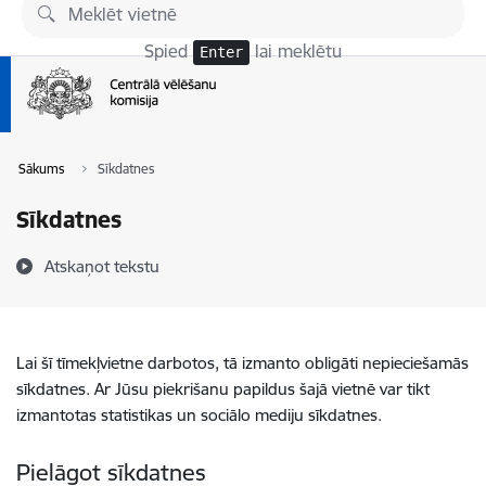
Pāriet uz lapas saturu
Spied
lai meklētu
Enter
Sākums
Sīkdatnes
Sīkdatnes
Atskaņot tekstu
Lai šī tīmekļvietne darbotos, tā izmanto obligāti nepieciešamās
sīkdatnes. Ar Jūsu piekrišanu papildus šajā vietnē var tikt
izmantotas statistikas un sociālo mediju sīkdatnes.
Pielāgot sīkdatnes