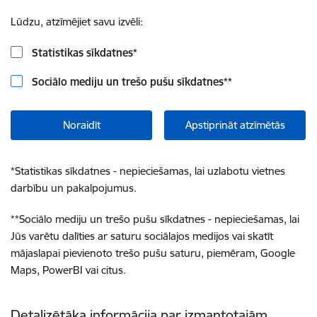
Lūdzu, atzīmējiet savu izvēli:
Statistikas sīkdatnes
*
Sociālo mediju un trešo pušu sīkdatnes
**
Noraidīt
Apstiprināt atzīmētās
*
Statistikas sīkdatnes - nepieciešamas, lai uzlabotu vietnes
darbību un pakalpojumus.
**
Sociālo mediju un trešo pušu sīkdatnes - nepieciešamas, lai
Jūs varētu dalīties ar saturu sociālajos medijos vai skatīt
mājaslapai pievienoto trešo pušu saturu, piemēram, Google
Maps, PowerBI vai citus.
Detalizētāka informācija par izmantotajām