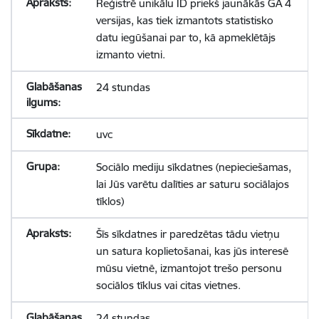
Reģistrē unikālu ID priekš jaunākās GA 4
versijas, kas tiek izmantots statistisko
datu iegūšanai par to, kā apmeklētājs
izmanto vietni.
24 stundas
uvc
Sociālo mediju sīkdatnes (nepieciešamas,
lai Jūs varētu dalīties ar saturu sociālajos
tīklos)
Šīs sīkdatnes ir paredzētas tādu vietņu
un satura koplietošanai, kas jūs interesē
mūsu vietnē, izmantojot trešo personu
sociālos tīklus vai citas vietnes.
24 stundas