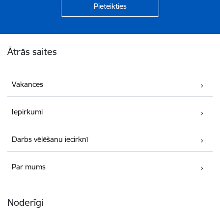
Kājene
Ātrās saites
Vakances
Iepirkumi
Darbs vēlēšanu iecirknī
Par mums
Noderīgi