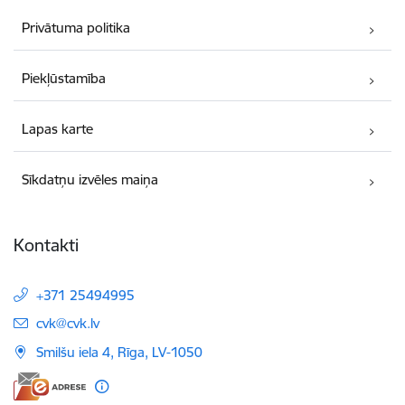
Privātuma politika
Piekļūstamība
Lapas karte
Sīkdatņu izvēles maiņa
Kontakti
+371 25494995
E-pasts:
cvk@cvk.lv
Smilšu iela 4, Rīga, LV-1050