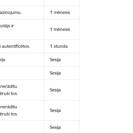
 paziņojumu.
1 mēnesis
otājs ir
1 mēnesis
 autentificētos.
1 stunda
kļa.
Sesija
Sesija
 nerādītu
Sesija
ēruši tos.
 nerādītu
Sesija
ēruši tos.
Sesija