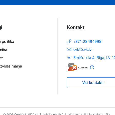
i
Kontakti
 politika
+371 25494995
E-pasts:
cvk@cvk.lv
mība
Smilšu iela 4, Rīga, LV-
te
izvēles maiņa
Visi kontakti
© 2026 Centrālā vēlēšanu komisija, publicētā satura visas tiesības aizsargātas.