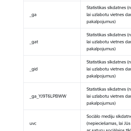
Statistikas sīkdatnes (
_ga
lai uzlabotu vietnes d
pakalpojumus)
Statistikas sīkdatnes (
_gat
lai uzlabotu vietnes d
pakalpojumus)
Statistikas sīkdatnes (
_gid
lai uzlabotu vietnes d
pakalpojumus)
Statistikas sīkdatnes (
_ga_YJ9T6LPBWW
lai uzlabotu vietnes d
pakalpojumus)
Sociālo mediju sīkdatn
uvc
(nepieciešamas, lai Jūs 
ar saturu sociālajos tīk