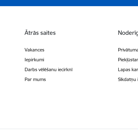
Kājene
Ātrās saites
Noderīg
Vakances
Privātuma
Iepirkumi
Piekļūsta
Darbs vēlēšanu iecirknī
Lapas kar
Par mums
Sīkdatņu 