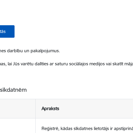
tās
ietnes darbību un pakalpojumus.
, lai Jūs varētu dalīties ar saturu sociālajos medijos vai skatīt mā
 sīkdatnēm
Apraksts
Reģistrē, kādas sīkdatnes lietotājs ir apstiprinā