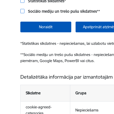
Statistikas sīkdatnes
*
Sociālo mediju un trešo pušu sīkdatnes
**
Noraidīt
Apstiprināt atzīmē
*
Statistikas sīkdatnes - nepieciešamas, lai uzlabotu v
**
Sociālo mediju un trešo pušu sīkdatnes - nepieciešamas
piemēram, Google Maps, PowerBI vai citus.
Detalizētāka informācija par izmantotajām
Sīkdatne
Grupa
cookie-agreed-
Nepieciešams
categories