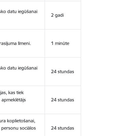
isko datu iegūšanai
2 gadi
rasījuma līmeni.
1 minūte
isko datu iegūšanai
24 stundas
as, kas tiek
ā apmeklētājs
24 stundas
ura koplietošanai,
o personu sociālos
24 stundas