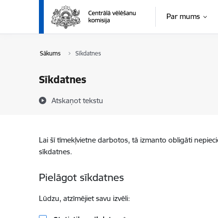
Pāriet uz lapas saturu
Par mums
Sākums
Sīkdatnes
Sīkdatnes
Atskaņot tekstu
Lai šī tīmekļvietne darbotos, tā izmanto obligāti nepiec
sīkdatnes.
Pielāgot sīkdatnes
Lūdzu, atzīmējiet savu izvēli: