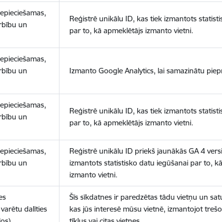
nepieciešamas,
Reģistrē unikālu ID, kas tiek izmantots statist
arbību un
par to, kā apmeklētājs izmanto vietni.
nepieciešamas,
arbību un
Izmanto Google Analytics, lai samazinātu piep
nepieciešamas,
Reģistrē unikālu ID, kas tiek izmantots statist
arbību un
par to, kā apmeklētājs izmanto vietni.
nepieciešamas,
Reģistrē unikālu ID priekš jaunākās GA 4 versij
arbību un
izmantots statistisko datu iegūšanai par to, k
izmanto vietni.
es
Šīs sīkdatnes ir paredzētas tādu vietņu un sat
varētu dalīties
kas jūs interesē mūsu vietnē, izmantojot treš
los)
tīklus vai citas vietnes.