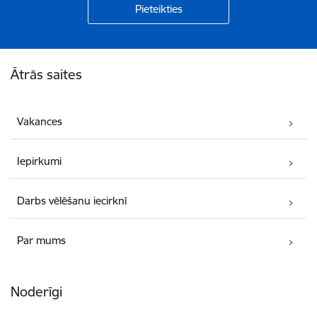
Kājene
Ātrās saites
Vakances
Iepirkumi
Darbs vēlēšanu iecirknī
Par mums
Noderīgi