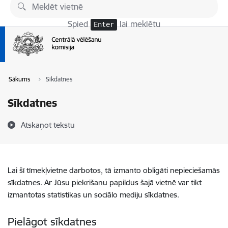
Pāriet uz lapas saturu
Spied
lai meklētu
Enter
Sākums
Sīkdatnes
Sīkdatnes
Atskaņot tekstu
Lai šī tīmekļvietne darbotos, tā izmanto obligāti nepieciešamās
sīkdatnes. Ar Jūsu piekrišanu papildus šajā vietnē var tikt
izmantotas statistikas un sociālo mediju sīkdatnes.
Pielāgot sīkdatnes