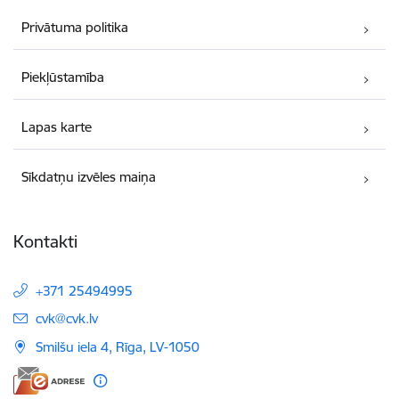
Privātuma politika
Piekļūstamība
Lapas karte
Sīkdatņu izvēles maiņa
Kontakti
+371 25494995
E-pasts:
cvk@cvk.lv
Smilšu iela 4, Rīga, LV-1050