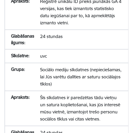
Reģistrē unikālu ID priekš jaunākās GA 4
versijas, kas tiek izmantots statistisko
datu iegūšanai par to, kā apmeklētājs
izmanto vietni.
24 stundas
uvc
Sociālo mediju sīkdatnes (nepieciešamas,
lai Jūs varētu dalīties ar saturu sociālajos
tīklos)
Šīs sīkdatnes ir paredzētas tādu vietņu
un satura koplietošanai, kas jūs interesē
mūsu vietnē, izmantojot trešo personu
sociālos tīklus vai citas vietnes.
24 stundas