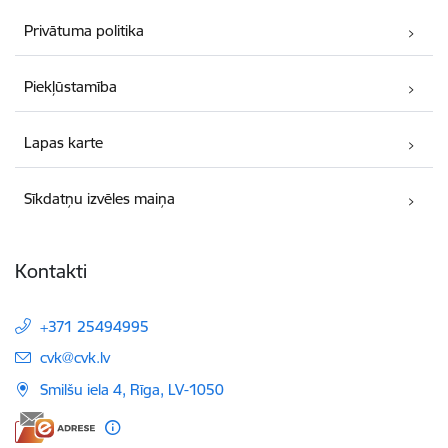
Privātuma politika
Piekļūstamība
Lapas karte
Sīkdatņu izvēles maiņa
Kontakti
+371 25494995
E-pasts:
cvk@cvk.lv
Smilšu iela 4, Rīga, LV-1050