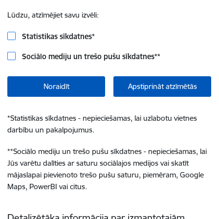
Lūdzu, atzīmējiet savu izvēli:
Statistikas sīkdatnes
*
Sociālo mediju un trešo pušu sīkdatnes
**
Noraidīt
Apstiprināt atzīmētās
*
Statistikas sīkdatnes - nepieciešamas, lai uzlabotu vietnes
darbību un pakalpojumus.
**
Sociālo mediju un trešo pušu sīkdatnes - nepieciešamas, lai
Jūs varētu dalīties ar saturu sociālajos medijos vai skatīt
mājaslapai pievienoto trešo pušu saturu, piemēram, Google
Maps, PowerBI vai citus.
Detalizētāka informācija par izmantotajām