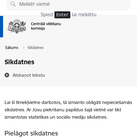
Pāriet uz lapas saturu
Spied
lai meklētu
Enter
Sākums
Sīkdatnes
Sīkdatnes
Atskaņot tekstu
Lai šī tīmekļvietne darbotos, tā izmanto obligāti nepieciešamās
sīkdatnes. Ar Jūsu piekrišanu papildus šajā vietnē var tikt
izmantotas statistikas un sociālo mediju sīkdatnes.
Pielāgot sīkdatnes