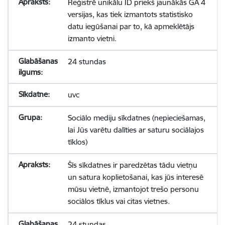
Reģistrē unikālu ID priekš jaunākās GA 4
versijas, kas tiek izmantots statistisko
datu iegūšanai par to, kā apmeklētājs
izmanto vietni.
24 stundas
uvc
Sociālo mediju sīkdatnes (nepieciešamas,
lai Jūs varētu dalīties ar saturu sociālajos
tīklos)
Šīs sīkdatnes ir paredzētas tādu vietņu
un satura koplietošanai, kas jūs interesē
mūsu vietnē, izmantojot trešo personu
sociālos tīklus vai citas vietnes.
24 stundas