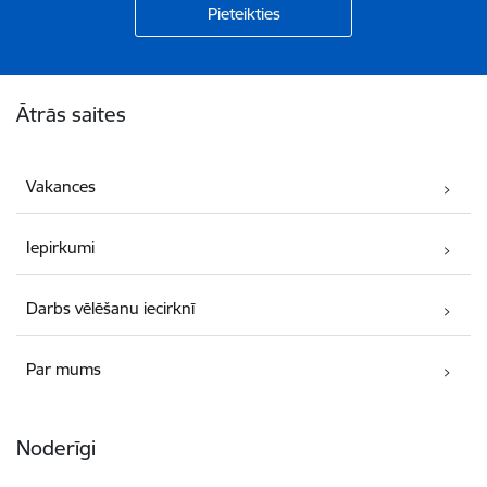
Kājene
Ātrās saites
Vakances
Iepirkumi
Darbs vēlēšanu iecirknī
Par mums
Noderīgi