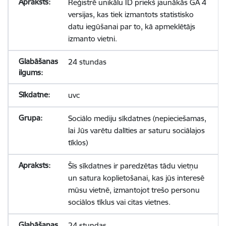
Reģistrē unikālu ID priekš jaunākās GA 4
versijas, kas tiek izmantots statistisko
datu iegūšanai par to, kā apmeklētājs
izmanto vietni.
24 stundas
uvc
Sociālo mediju sīkdatnes (nepieciešamas,
lai Jūs varētu dalīties ar saturu sociālajos
tīklos)
Šīs sīkdatnes ir paredzētas tādu vietņu
un satura koplietošanai, kas jūs interesē
mūsu vietnē, izmantojot trešo personu
sociālos tīklus vai citas vietnes.
24 stundas