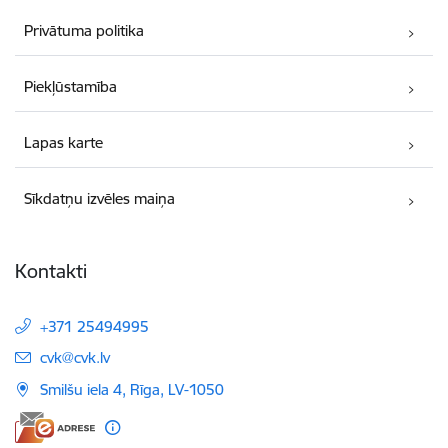
Privātuma politika
Piekļūstamība
Lapas karte
Sīkdatņu izvēles maiņa
Kontakti
+371 25494995
E-pasts:
cvk@cvk.lv
Smilšu iela 4, Rīga, LV-1050