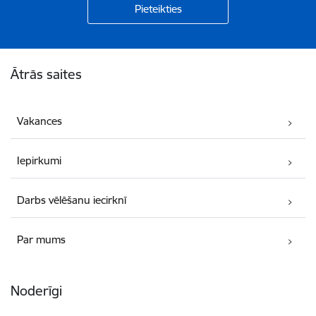
Kājene
Ātrās saites
Vakances
Iepirkumi
Darbs vēlēšanu iecirknī
Par mums
Noderīgi