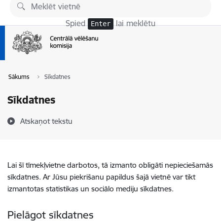
Pāriet uz lapas saturu
Spied
lai meklētu
Enter
Sākums
Sīkdatnes
Sīkdatnes
Atskaņot tekstu
Lai šī tīmekļvietne darbotos, tā izmanto obligāti nepieciešamās
sīkdatnes. Ar Jūsu piekrišanu papildus šajā vietnē var tikt
izmantotas statistikas un sociālo mediju sīkdatnes.
Pielāgot sīkdatnes