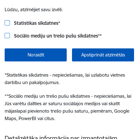
Lūdzu, atzīmējiet savu izvēli:
Statistikas sīkdatnes
*
Sociālo mediju un trešo pušu sīkdatnes
**
Noraidīt
Apstiprināt atzīmētās
*
Statistikas sīkdatnes - nepieciešamas, lai uzlabotu vietnes
darbību un pakalpojumus.
**
Sociālo mediju un trešo pušu sīkdatnes - nepieciešamas, lai
Jūs varētu dalīties ar saturu sociālajos medijos vai skatīt
mājaslapai pievienoto trešo pušu saturu, piemēram, Google
Maps, PowerBI vai citus.
Detalizētāka informācija par izmantotajām