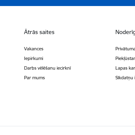
Kājene
Ātrās saites
Noderīg
Vakances
Privātuma
Iepirkumi
Piekļūsta
Darbs vēlēšanu iecirknī
Lapas kar
Par mums
Sīkdatņu 