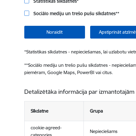
Statistikas sīkdatnes
*
Sociālo mediju un trešo pušu sīkdatnes
**
Noraidīt
Apstiprināt atzīmē
*
Statistikas sīkdatnes - nepieciešamas, lai uzlabotu v
**
Sociālo mediju un trešo pušu sīkdatnes - nepieciešamas
piemēram, Google Maps, PowerBI vai citus.
Detalizētāka informācija par izmantotajām
Sīkdatne
Grupa
cookie-agreed-
Nepieciešams
categories