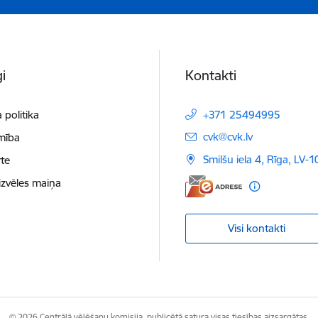
i
Kontakti
 politika
+371 25494995
E-pasts:
cvk@cvk.lv
mība
Smilšu iela 4, Rīga, LV-
te
izvēles maiņa
Visi kontakti
© 2026 Centrālā vēlēšanu komisija, publicētā satura visas tiesības aizsargātas.