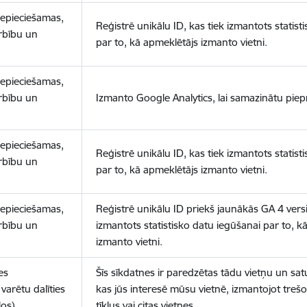
nepieciešamas,
Reģistrē unikālu ID, kas tiek izmantots statist
arbību un
par to, kā apmeklētājs izmanto vietni.
nepieciešamas,
arbību un
Izmanto Google Analytics, lai samazinātu piep
nepieciešamas,
Reģistrē unikālu ID, kas tiek izmantots statist
arbību un
par to, kā apmeklētājs izmanto vietni.
nepieciešamas,
Reģistrē unikālu ID priekš jaunākās GA 4 versij
arbību un
izmantots statistisko datu iegūšanai par to, k
izmanto vietni.
es
Šīs sīkdatnes ir paredzētas tādu vietņu un sat
varētu dalīties
kas jūs interesē mūsu vietnē, izmantojot treš
los)
tīklus vai citas vietnes.