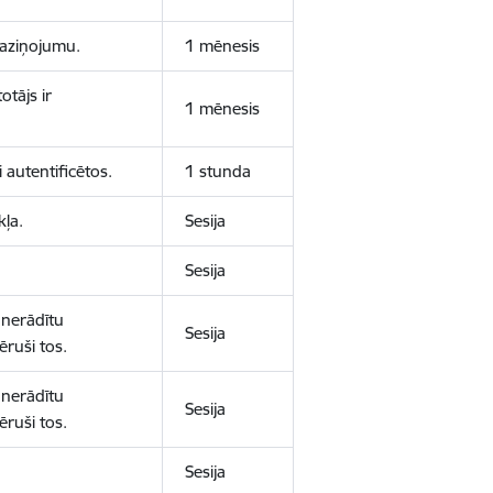
 paziņojumu.
1 mēnesis
otājs ir
1 mēnesis
 autentificētos.
1 stunda
kļa.
Sesija
Sesija
 nerādītu
Sesija
ēruši tos.
 nerādītu
Sesija
ēruši tos.
Sesija