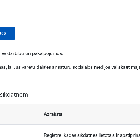
tās
ietnes darbību un pakalpojumus.
, lai Jūs varētu dalīties ar saturu sociālajos medijos vai skatīt mā
 sīkdatnēm
Apraksts
Reģistrē, kādas sīkdatnes lietotājs ir apstiprinā