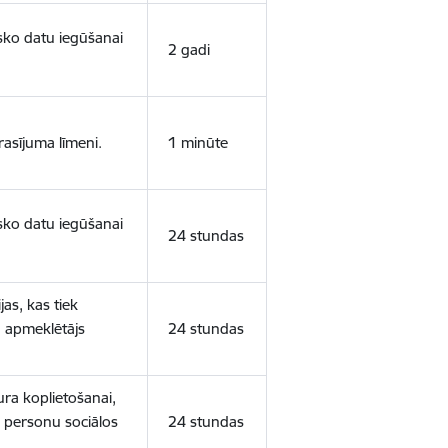
isko datu iegūšanai
2 gadi
rasījuma līmeni.
1 minūte
isko datu iegūšanai
24 stundas
as, kas tiek
ā apmeklētājs
24 stundas
ura koplietošanai,
o personu sociālos
24 stundas