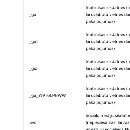
Statistikas sīkdatnes (
_ga
lai uzlabotu vietnes d
pakalpojumus)
Statistikas sīkdatnes (
_gat
lai uzlabotu vietnes d
pakalpojumus)
Statistikas sīkdatnes (
_gid
lai uzlabotu vietnes d
pakalpojumus)
Statistikas sīkdatnes (
_ga_YJ9T6LPBWW
lai uzlabotu vietnes d
pakalpojumus)
Sociālo mediju sīkdatn
uvc
(nepieciešamas, lai Jūs 
ar saturu sociālajos tīk