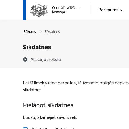
Pāriet uz lapas saturu
Par mums
Sākums
Sīkdatnes
Sīkdatnes
Atskaņot tekstu
Lai šī tīmekļvietne darbotos, tā izmanto obligāti nepiec
sīkdatnes.
Pielāgot sīkdatnes
Lūdzu, atzīmējiet savu izvēli: