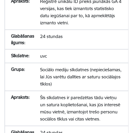
Reģistrē unikālu ID priekš jaunākās GA 4
versijas, kas tiek izmantots statistisko
datu iegūšanai par to, kā apmeklētājs
izmanto vietni.
24 stundas
uvc
Sociālo mediju sīkdatnes (nepieciešamas,
lai Jūs varētu dalīties ar saturu sociālajos
tīklos)
Šīs sīkdatnes ir paredzētas tādu vietņu
un satura koplietošanai, kas jūs interesē
mūsu vietnē, izmantojot trešo personu
sociālos tīklus vai citas vietnes.
24 stundas