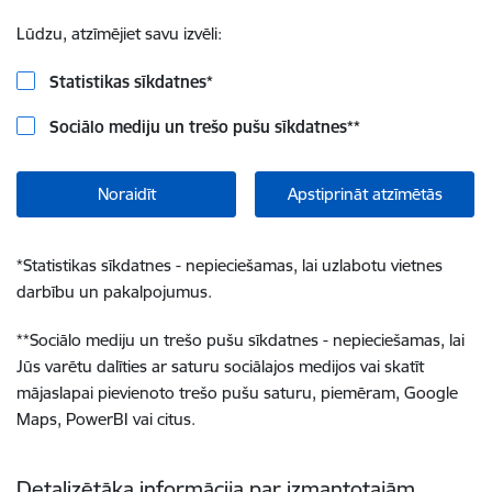
Lūdzu, atzīmējiet savu izvēli:
Statistikas sīkdatnes
*
Sociālo mediju un trešo pušu sīkdatnes
**
Noraidīt
Apstiprināt atzīmētās
*
Statistikas sīkdatnes - nepieciešamas, lai uzlabotu vietnes
darbību un pakalpojumus.
**
Sociālo mediju un trešo pušu sīkdatnes - nepieciešamas, lai
Jūs varētu dalīties ar saturu sociālajos medijos vai skatīt
mājaslapai pievienoto trešo pušu saturu, piemēram, Google
Maps, PowerBI vai citus.
Detalizētāka informācija par izmantotajām