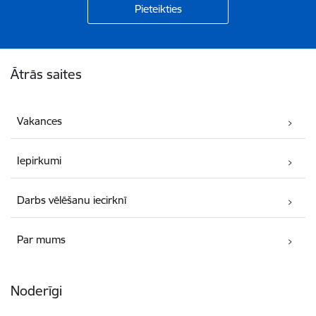
Kājene
Ātrās saites
Vakances
Iepirkumi
Darbs vēlēšanu iecirknī
Par mums
Noderīgi