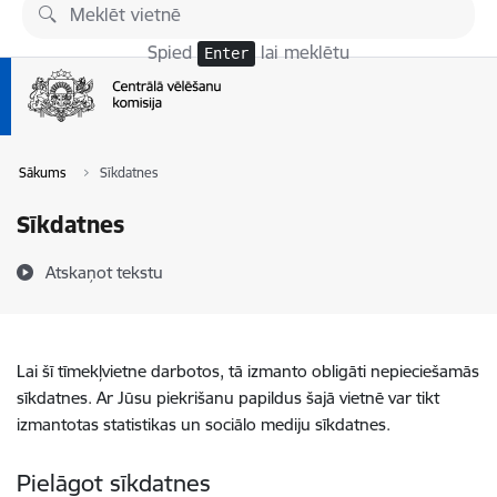
Pāriet uz lapas saturu
Spied
lai meklētu
Enter
Sākums
Sīkdatnes
Sīkdatnes
Atskaņot tekstu
Lai šī tīmekļvietne darbotos, tā izmanto obligāti nepieciešamās
sīkdatnes. Ar Jūsu piekrišanu papildus šajā vietnē var tikt
izmantotas statistikas un sociālo mediju sīkdatnes.
Pielāgot sīkdatnes