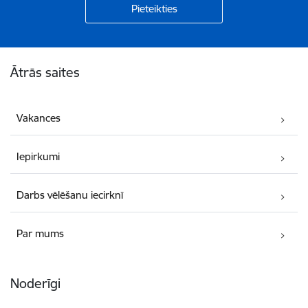
Kājene
Ātrās saites
Vakances
Iepirkumi
Darbs vēlēšanu iecirknī
Par mums
Noderīgi