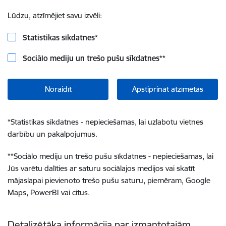
Lūdzu, atzīmējiet savu izvēli:
Statistikas sīkdatnes
*
Sociālo mediju un trešo pušu sīkdatnes
**
Noraidīt
Apstiprināt atzīmētās
*
Statistikas sīkdatnes - nepieciešamas, lai uzlabotu vietnes
darbību un pakalpojumus.
**
Sociālo mediju un trešo pušu sīkdatnes - nepieciešamas, lai
Jūs varētu dalīties ar saturu sociālajos medijos vai skatīt
mājaslapai pievienoto trešo pušu saturu, piemēram, Google
Maps, PowerBI vai citus.
Detalizētāka informācija par izmantotajām