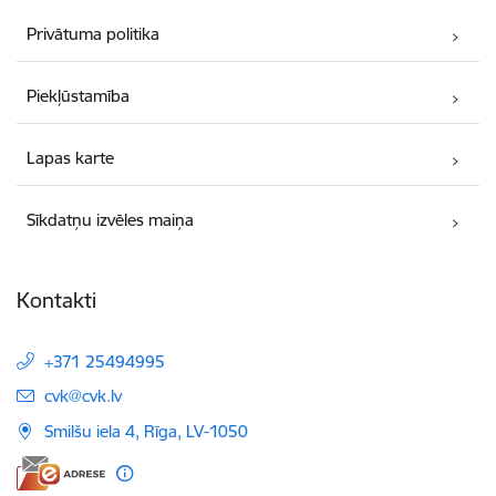
Privātuma politika
Piekļūstamība
Lapas karte
Sīkdatņu izvēles maiņa
Kontakti
+371 25494995
E-pasts:
cvk@cvk.lv
Smilšu iela 4, Rīga, LV-1050