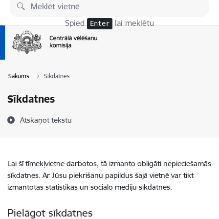
Pāriet uz lapas saturu
Spied
lai meklētu
Enter
Sākums
Sīkdatnes
Sīkdatnes
Atskaņot tekstu
Lai šī tīmekļvietne darbotos, tā izmanto obligāti nepieciešamās
sīkdatnes. Ar Jūsu piekrišanu papildus šajā vietnē var tikt
izmantotas statistikas un sociālo mediju sīkdatnes.
Pielāgot sīkdatnes