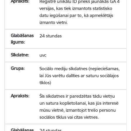
Reģistrē unikālu ID priekš jaunākās GA 4
versijas, kas tiek izmantots statistisko
datu iegūšanai par to, kā apmeklētājs
izmanto vietni.
24 stundas
uvc
Sociālo mediju sīkdatnes (nepieciešamas,
lai Jūs varētu dalīties ar saturu sociālajos
tīklos)
Šīs sīkdatnes ir paredzētas tādu vietņu
un satura koplietošanai, kas jūs interesē
mūsu vietnē, izmantojot trešo personu
sociālos tīklus vai citas vietnes.
24 stundas