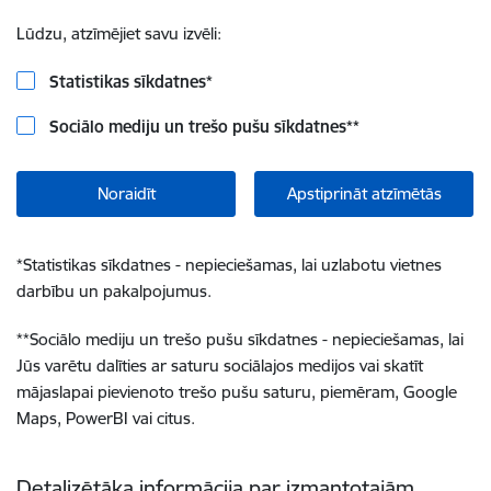
Lūdzu, atzīmējiet savu izvēli:
Statistikas sīkdatnes
*
Sociālo mediju un trešo pušu sīkdatnes
**
Noraidīt
Apstiprināt atzīmētās
*
Statistikas sīkdatnes - nepieciešamas, lai uzlabotu vietnes
darbību un pakalpojumus.
**
Sociālo mediju un trešo pušu sīkdatnes - nepieciešamas, lai
Jūs varētu dalīties ar saturu sociālajos medijos vai skatīt
mājaslapai pievienoto trešo pušu saturu, piemēram, Google
Maps, PowerBI vai citus.
Detalizētāka informācija par izmantotajām