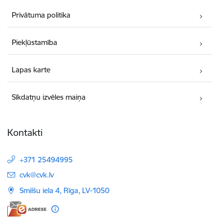
Privātuma politika
Piekļūstamība
Lapas karte
Sīkdatņu izvēles maiņa
Kontakti
+371 25494995
E-pasts:
cvk@cvk.lv
Smilšu iela 4, Rīga, LV-1050