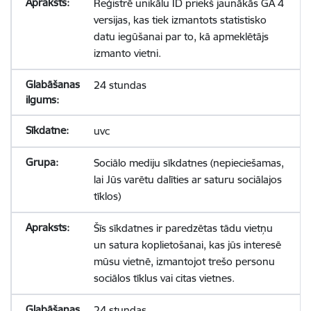
Reģistrē unikālu ID priekš jaunākās GA 4
versijas, kas tiek izmantots statistisko
datu iegūšanai par to, kā apmeklētājs
izmanto vietni.
24 stundas
uvc
Sociālo mediju sīkdatnes (nepieciešamas,
lai Jūs varētu dalīties ar saturu sociālajos
tīklos)
Šīs sīkdatnes ir paredzētas tādu vietņu
un satura koplietošanai, kas jūs interesē
mūsu vietnē, izmantojot trešo personu
sociālos tīklus vai citas vietnes.
24 stundas