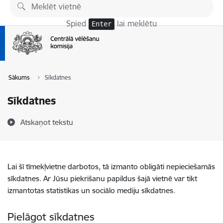
Pāriet uz lapas saturu
Spied
lai meklētu
Enter
Sākums
Sīkdatnes
Sīkdatnes
Atskaņot tekstu
Lai šī tīmekļvietne darbotos, tā izmanto obligāti nepieciešamās
sīkdatnes. Ar Jūsu piekrišanu papildus šajā vietnē var tikt
izmantotas statistikas un sociālo mediju sīkdatnes.
Pielāgot sīkdatnes