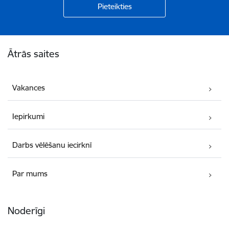
Kājene
Ātrās saites
Vakances
Iepirkumi
Darbs vēlēšanu iecirknī
Par mums
Noderīgi