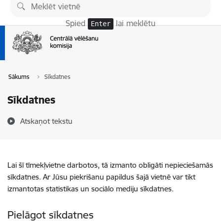
Pāriet uz lapas saturu
Spied
lai meklētu
Enter
Sākums
Sīkdatnes
Sīkdatnes
Atskaņot tekstu
Lai šī tīmekļvietne darbotos, tā izmanto obligāti nepieciešamās
sīkdatnes. Ar Jūsu piekrišanu papildus šajā vietnē var tikt
izmantotas statistikas un sociālo mediju sīkdatnes.
Pielāgot sīkdatnes