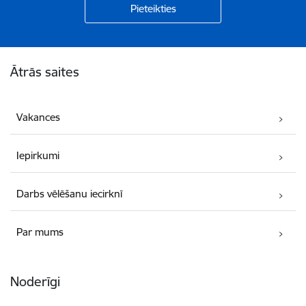
Kājene
Ātrās saites
Vakances
Iepirkumi
Darbs vēlēšanu iecirknī
Par mums
Noderīgi