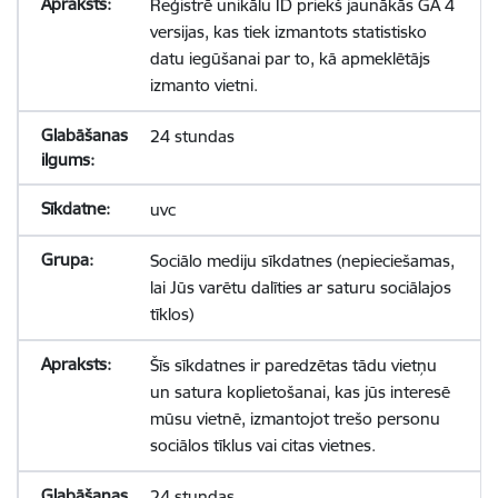
Reģistrē unikālu ID priekš jaunākās GA 4
versijas, kas tiek izmantots statistisko
datu iegūšanai par to, kā apmeklētājs
izmanto vietni.
24 stundas
uvc
Sociālo mediju sīkdatnes (nepieciešamas,
lai Jūs varētu dalīties ar saturu sociālajos
tīklos)
Šīs sīkdatnes ir paredzētas tādu vietņu
un satura koplietošanai, kas jūs interesē
mūsu vietnē, izmantojot trešo personu
sociālos tīklus vai citas vietnes.
24 stundas