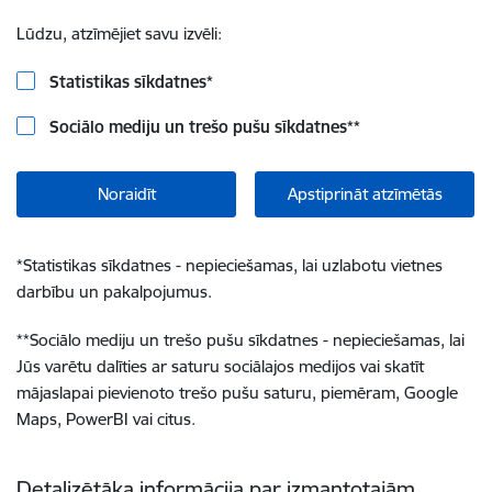
Lūdzu, atzīmējiet savu izvēli:
Statistikas sīkdatnes
*
Sociālo mediju un trešo pušu sīkdatnes
**
Noraidīt
Apstiprināt atzīmētās
*
Statistikas sīkdatnes - nepieciešamas, lai uzlabotu vietnes
darbību un pakalpojumus.
**
Sociālo mediju un trešo pušu sīkdatnes - nepieciešamas, lai
Jūs varētu dalīties ar saturu sociālajos medijos vai skatīt
mājaslapai pievienoto trešo pušu saturu, piemēram, Google
Maps, PowerBI vai citus.
Detalizētāka informācija par izmantotajām