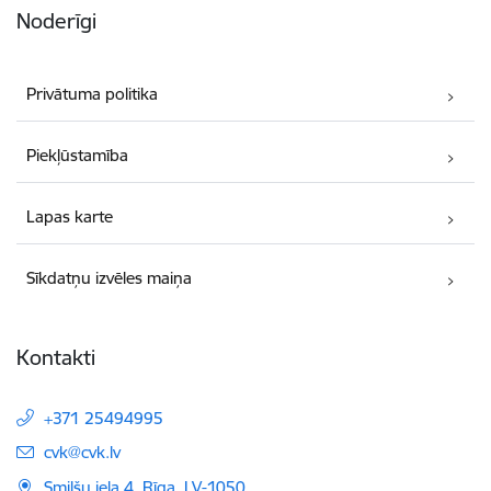
Noderīgi
Privātuma politika
Piekļūstamība
Lapas karte
Sīkdatņu izvēles maiņa
Kontakti
+371 25494995
E-pasts:
cvk@cvk.lv
Smilšu iela 4, Rīga, LV-1050