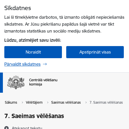
Pāriet uz lapas saturu
Sīkdatnes
Spied
lai meklētu
Enter
Lai šī tīmekļvietne darbotos, tā izmanto obligāti nepieciešamās
sīkdatnes. Ar Jūsu piekrišanu papildus šajā vietnē var tikt
izmantotas statistikas un sociālo mediju sīkdatnes.
Lūdzu, atzīmējiet savu izvēli:
Noraidīt
Apstiprināt visas
Pārvaldīt sīkdatnes
Sākums
Vēlētājiem
Saeimas vēlēšanas
7. Saeimas vēlēšanas
7. Saeimas vēlēšanas
Atskaņot tekstu