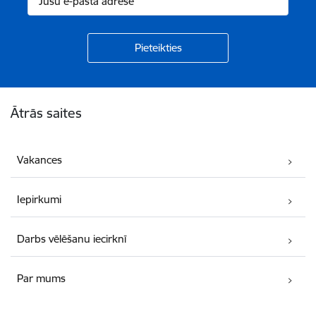
Kājene
Ātrās saites
Vakances
Iepirkumi
Darbs vēlēšanu iecirknī
Par mums