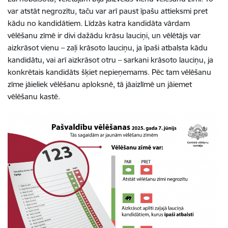
var atstāt negrozītu, taču var arī paust īpašu attieksmi pret
kādu no kandidātiem. Līdzās katra kandidāta vārdam
vēlēšanu zīmē ir divi dažādu krāsu lauciņi, un vēlētājs var
aizkrāsot vienu – zaļi krāsoto lauciņu, ja īpaši atbalsta kādu
kandidātu, vai arī aizkrāsot otru – sarkani krāsoto lauciņu, ja
konkrētais kandidāts šķiet nepieņemams. Pēc tam vēlēšanu
zīme jāieliek vēlēšanu aploksnē, tā jāaizlīmē un jāiemet
vēlēšanu kastē.