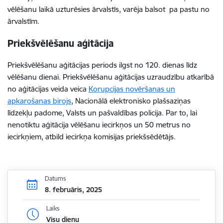
vēlēšanu laikā uzturēsies ārvalstīs, varēja balsot pa pastu no
ārvalstīm.
Priekšvēlēšanu aģitācija
Priekšvēlēšanu aģitācijas periods ilgst no 120. dienas līdz
vēlēšanu dienai. Priekšvēlēšanu aģitācijas uzraudzību atkarībā
no aģitācijas veida veica
Korupcijas novēršanas un
apkarošanas birojs
, Nacionālā elektronisko plašsaziņas
līdzekļu padome, Valsts un pašvaldības policija. Par to, lai
nenotiktu aģitācija vēlēšanu iecirkņos un 50 metrus no
iecirkņiem, atbild iecirkņa komisijas priekšsēdētājs.
Datums
8. februāris, 2025
Laiks
Visu dienu