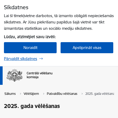
Pāriet uz lapas saturu
Sīkdatnes
Spied
lai meklētu
Enter
Lai šī tīmekļvietne darbotos, tā izmanto obligāti nepieciešamās
sīkdatnes. Ar Jūsu piekrišanu papildus šajā vietnē var tikt
izmantotas statistikas un sociālo mediju sīkdatnes.
Lūdzu, atzīmējiet savu izvēli:
Noraidīt
Apstiprināt visas
Pārvaldīt sīkdatnes
Sākums
Vēlētājiem
Pašvaldību vēlēšanas
2025. gada vēlēšanas
2025. gada vēlēšanas