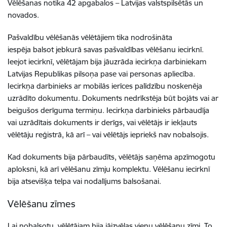
Vēlēšanas notika 42 apgabalos – Latvijas valstspilsētās un
novados.
Pašvaldību vēlēšanās vēlētājiem tika nodrošināta
iespēja balsot jebkurā savas pašvaldības vēlēšanu iecirknī.
Ieejot iecirknī, vēlētājam bija jāuzrāda iecirkņa darbiniekam
Latvijas Republikas pilsoņa pase vai personas apliecība.
Iecirkņa darbinieks ar mobilās ierīces palīdzību noskenēja
uzrādīto dokumentu. Dokuments nedrīkstēja būt bojāts vai ar
beigušos derīguma termiņu. Iecirkņa darbinieks pārbaudīja
vai uzrādītais dokuments ir derīgs, vai vēlētājs ir iekļauts
vēlētāju reģistrā, kā arī – vai vēlētājs iepriekš nav nobalsojis.
Kad dokuments bija pārbaudīts, vēlētājs saņēma apzīmogotu
aploksni, kā arī vēlēšanu zīmju komplektu. Vēlēšanu iecirknī
bija atsevišķa telpa vai nodalījums balsošanai.
Vēlēšanu zīmes
Lai nobalsotu, vēlētājam bija jāizvēlas vienu vēlēšanu zīmi. To