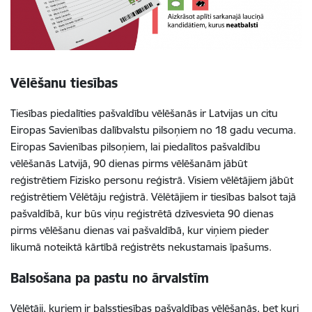
Vēlēšanu tiesības
Tiesības piedalīties pašvaldību vēlēšanās ir Latvijas un citu
Eiropas Savienības dalībvalstu pilsoņiem no 18 gadu vecuma.
Eiropas Savienības pilsoņiem, lai piedalītos pašvaldību
vēlēšanās Latvijā, 90 dienas pirms vēlēšanām jābūt
reģistrētiem Fizisko personu reģistrā. Visiem vēlētājiem jābūt
reģistrētiem Vēlētāju reģistrā. Vēlētājiem ir tiesības balsot tajā
pašvaldībā, kur būs viņu reģistrētā dzīvesvieta 90 dienas
pirms vēlēšanu dienas vai pašvaldībā, kur viņiem pieder
likumā noteiktā kārtībā reģistrēts nekustamais īpašums.
Balsošana pa pastu no ārvalstīm
Vēlētāji, kuriem ir balsstiesības pašvaldības vēlēšanās, bet kuri