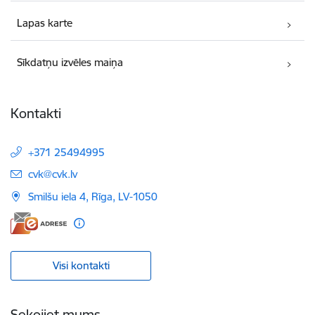
Lapas karte
Sīkdatņu izvēles maiņa
Kontakti
+371 25494995
E-pasts:
cvk@cvk.lv
Smilšu iela 4, Rīga, LV-1050
Visi kontakti
Sekojiet mums