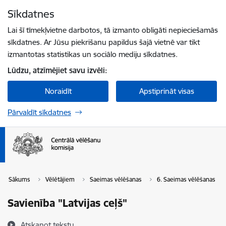
Pāriet uz lapas saturu
Sīkdatnes
Spied
lai meklētu
Enter
Lai šī tīmekļvietne darbotos, tā izmanto obligāti nepieciešamās
sīkdatnes. Ar Jūsu piekrišanu papildus šajā vietnē var tikt
izmantotas statistikas un sociālo mediju sīkdatnes.
Lūdzu, atzīmējiet savu izvēli:
Noraidīt
Apstiprināt visas
Pārvaldīt sīkdatnes
Sākums
Vēlētājiem
Saeimas vēlēšanas
6. Saeimas vēlēšanas
Savienība "Latvijas ceļš"
Atskaņot tekstu