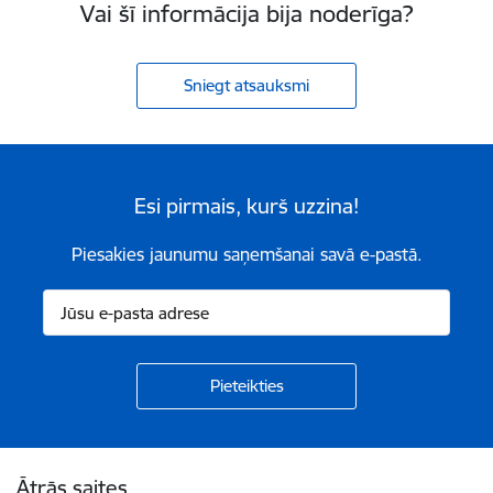
Vai šī informācija bija noderīga?
Sniegt atsauksmi
Esi pirmais, kurš uzzina!
Piesakies jaunumu saņemšanai savā e-pastā.
Kājene
Ātrās saites