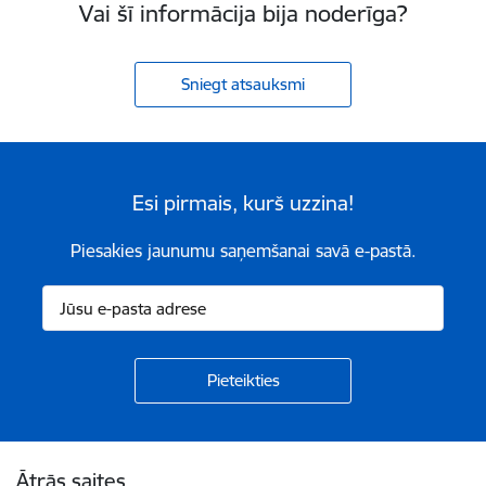
Vai šī informācija bija noderīga?
Sniegt atsauksmi
Esi pirmais, kurš uzzina!
Piesakies jaunumu saņemšanai savā e-pastā.
Kājene
Ātrās saites