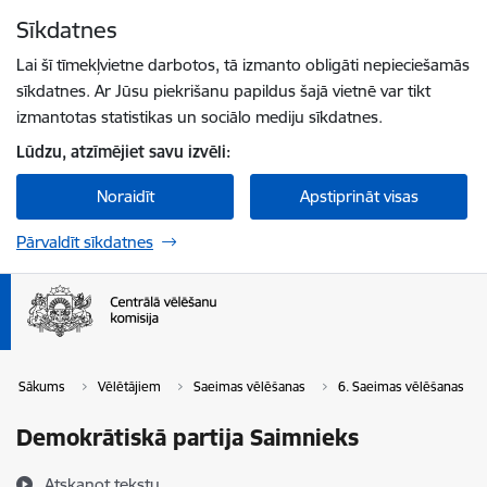
Pāriet uz lapas saturu
Sīkdatnes
Spied
lai meklētu
Enter
Lai šī tīmekļvietne darbotos, tā izmanto obligāti nepieciešamās
sīkdatnes. Ar Jūsu piekrišanu papildus šajā vietnē var tikt
izmantotas statistikas un sociālo mediju sīkdatnes.
Lūdzu, atzīmējiet savu izvēli:
Noraidīt
Apstiprināt visas
Pārvaldīt sīkdatnes
Sākums
Vēlētājiem
Saeimas vēlēšanas
6. Saeimas vēlēšanas
Demokrātiskā partija Saimnieks
Atskaņot tekstu