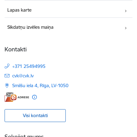
Lapas karte
Sīkdatņu izvēles maiņa
Kontakti
+371 25494995
E-pasts:
cvk@cvk.lv
Smilšu iela 4, Rīga, LV-1050
Visi kontakti
Sekojiet mums