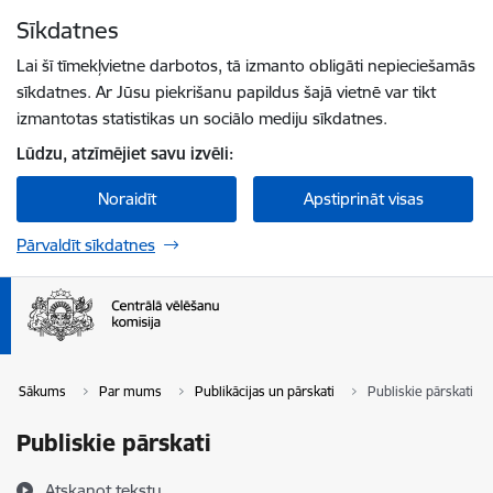
Pāriet uz lapas saturu
Sīkdatnes
Spied
lai meklētu
Enter
Lai šī tīmekļvietne darbotos, tā izmanto obligāti nepieciešamās
sīkdatnes. Ar Jūsu piekrišanu papildus šajā vietnē var tikt
izmantotas statistikas un sociālo mediju sīkdatnes.
Lūdzu, atzīmējiet savu izvēli:
Noraidīt
Apstiprināt visas
Pārvaldīt sīkdatnes
Sākums
Par mums
Publikācijas un pārskati
Publiskie pārskati
Publiskie pārskati
Atskaņot tekstu