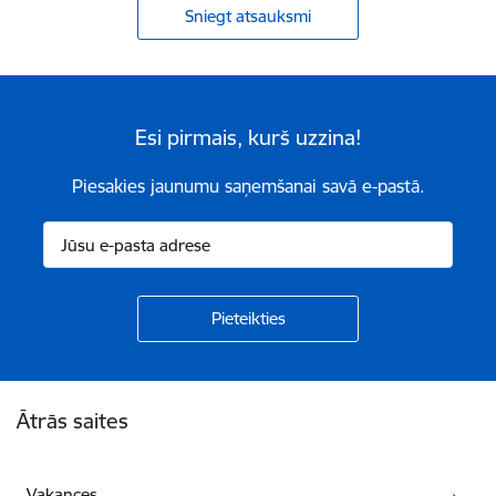
Sniegt atsauksmi
Esi pirmais, kurš uzzina!
Piesakies jaunumu saņemšanai savā e-pastā.
Kājene
Ātrās saites
Vakances