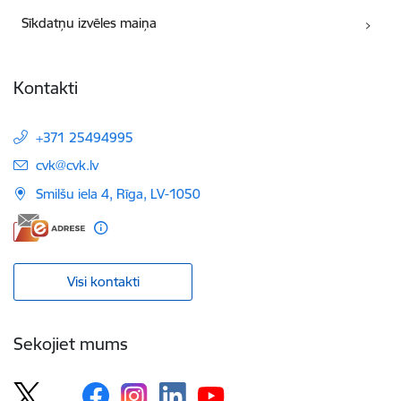
Sīkdatņu izvēles maiņa
Kontakti
+371 25494995
E-pasts:
cvk@cvk.lv
Smilšu iela 4, Rīga, LV-1050
Visi kontakti
Sekojiet mums