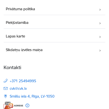
Privātuma politika
Piekļūstamība
Lapas karte
Sīkdatņu izvēles maiņa
Kontakti
+371 25494995
E-pasts:
cvk@cvk.lv
Smilšu iela 4, Rīga, LV-1050