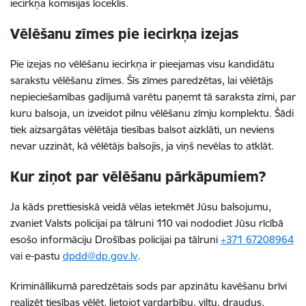
iecirkņa komisijas loceklis.
Vēlēšanu zīmes pie iecirkņa izejas
Pie izejas no vēlēšanu iecirkņa ir pieejamas visu kandidātu
sarakstu vēlēšanu zīmes. Šīs zīmes paredzētas, lai vēlētājs
nepieciešamības gadījumā varētu paņemt tā saraksta zīmi, par
kuru balsoja, un izveidot pilnu vēlēšanu zīmju komplektu. Šādi
tiek aizsargātas vēlētāja tiesības balsot aizklāti, un neviens
nevar uzzināt, kā vēlētājs balsojis, ja viņš nevēlas to atklāt.
Kur ziņot par vēlēšanu pārkāpumiem?
Ja kāds prettiesiskā veidā vēlas ietekmēt Jūsu balsojumu,
zvaniet Valsts policijai pa tālruni 110 vai nododiet Jūsu rīcībā
esošo informāciju Drošības policijai pa tālruni
+371 67208964
vai e-pastu
dpdd@dp.gov.lv
.
Krimināllikumā paredzētais sods par apzinātu kavēšanu brīvi
realizēt tiesības vēlēt, lietojot vardarbību, viltu, draudus,