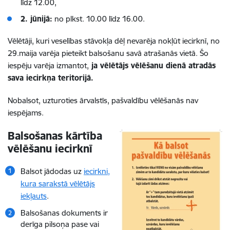
līdz 12.00,
2. jūnijā:
no plkst. 10.00 līdz 16.00.
Vēlētāji, kuri veselības stāvokļa dēļ nevarēja nokļūt iecirknī, no
29.maija varēja pieteikt balsošanu savā atrašanās vietā. Šo
iespēju varēja izmantot,
ja vēlētājs vēlēšanu dienā atradās
sava iecirkņa teritorijā.
Nobalsot, uzturoties ārvalstīs, pašvaldību vēlēšanās nav
iespējams.
Balsošanas kārtība
vēlēšanu iecirknī
Balsot jādodas uz
iecirkni,
kura sarakstā vēlētājs
iekļauts
.
Balsošanas dokuments ir
derīga pilsoņa pase vai