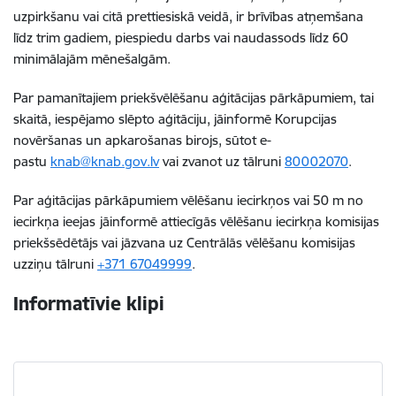
uzpirkšanu vai citā prettiesiskā veidā, ir brīvības atņemšana
līdz trim gadiem, piespiedu darbs vai naudassods līdz 60
minimālajām mēnešalgām.
Par pamanītajiem priekšvēlēšanu aģitācijas pārkāpumiem, tai
skaitā, iespējamo slēpto aģitāciju, jāinformē Korupcijas
novēršanas un apkarošanas birojs, sūtot e-
pastu
knab@knab.gov.lv
vai zvanot uz tālruni
80002070
.
Par aģitācijas pārkāpumiem vēlēšanu iecirkņos vai 50 m no
iecirkņa ieejas
jāinformē attiecīgās vēlēšanu iecirkņa komisijas
priekšsēdētājs vai jāzvana uz Centrālās vēlēšanu komisijas
uzziņu tālruni
+371 67049999
.
Informatīvie klipi