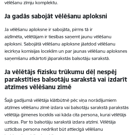
vēlēšanu zīmju komplektu.
Ja gadās sabojāt vēlēšanu aploksni
Ja vēlēšanu aploksne ir sabojāta, pirms tā ir
aizlīmēta, vēlētājam ir tiesības saņemt jaunu vēlēšanu
aploksni. Sabojātā vēlēšanu aploksne jāatdod vēlēšanu
iecirkņa komisijas loceklim un par jaunas vēlēšanu aploksnes
saņemšanu atkārtoti jāparakstās balsotāju sarakstā.
Ja vēlētājs fizisku trūkumu dēļ nespēj
parakstīties balsotāju sarakstā vai izdarīt
atzīmes vēlēšanu zīmē
Šajā gadījumā vēlētāja klātbūtnē pēc viņa norādījumiem
atzīmes vēlēšanu zīmē izdara vai balsotāju sarakstā parakstās
vēlētāja ģimenes loceklis vai kāda cita persona, kurai vēlētājs
uzticas. Par to balsotāju sarakstā izdara atzīmi. Vēlētāja
uzticības persona nedrīkst būt attiecīgā vēlēšanu