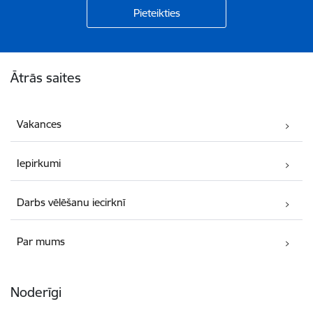
Kājene
Ātrās saites
Vakances
Iepirkumi
Darbs vēlēšanu iecirknī
Par mums
Noderīgi