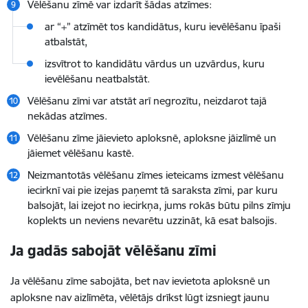
Vēlēšanu zīmē var izdarīt šādas atzīmes:
ar “+” atzīmēt tos kandidātus, kuru ievēlēšanu īpaši
atbalstāt,
izsvītrot to kandidātu vārdus un uzvārdus, kuru
ievēlēšanu neatbalstāt.
Vēlēšanu zīmi var atstāt arī negrozītu, neizdarot tajā
nekādas atzīmes.
Vēlēšanu zīme jāievieto aploksnē, aploksne jāizlīmē un
jāiemet vēlēšanu kastē.
Neizmantotās vēlēšanu zīmes ieteicams izmest vēlēšanu
iecirknī vai pie izejas paņemt tā saraksta zīmi, par kuru
balsojāt, lai izejot no iecirkņa, jums rokās būtu pilns zīmju
koplekts un neviens nevarētu uzzināt, kā esat balsojis.
Ja gadās sabojāt vēlēšanu zīmi
Ja vēlēšanu zīme sabojāta, bet nav ievietota aploksnē un
aploksne nav aizlīmēta, vēlētājs drīkst lūgt izsniegt jaunu