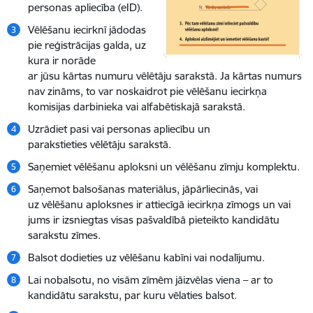
personas apliecība (eID).
Vēlēšanu iecirknī jādodas
pie reģistrācijas galda, uz
kura ir norāde
ar jūsu kārtas numuru vēlētāju sarakstā. Ja kārtas numurs
nav zināms, to var noskaidrot pie vēlēšanu iecirkņa
komisijas darbinieka vai alfabētiskajā sarakstā.
Uzrādiet pasi vai personas apliecību un
parakstieties vēlētāju sarakstā.
Saņemiet vēlēšanu aploksni un vēlēšanu zīmju komplektu.
Saņemot balsošanas materiālus, jāpārliecinās, vai
uz vēlēšanu aploksnes ir attiecīgā iecirkņa zīmogs un vai
jums ir izsniegtas visas pašvaldībā pieteikto kandidātu
sarakstu zīmes.
Balsot dodieties uz vēlēšanu kabīni vai nodalījumu.
Lai nobalsotu, no visām zīmēm jāizvēlas viena – ar to
kandidātu sarakstu, par kuru vēlaties balsot.