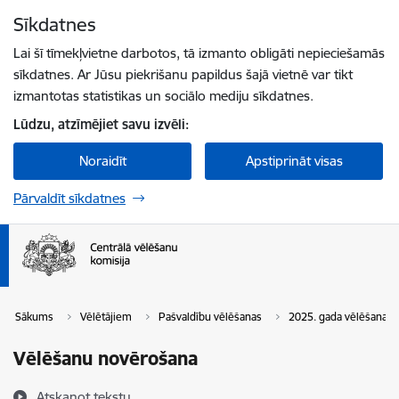
Pāriet uz lapas saturu
Sīkdatnes
Spied
lai meklētu
Enter
Lai šī tīmekļvietne darbotos, tā izmanto obligāti nepieciešamās
sīkdatnes. Ar Jūsu piekrišanu papildus šajā vietnē var tikt
izmantotas statistikas un sociālo mediju sīkdatnes.
Lūdzu, atzīmējiet savu izvēli:
Noraidīt
Apstiprināt visas
Pārvaldīt sīkdatnes
Sākums
Vēlētājiem
Pašvaldību vēlēšanas
2025. gada vēlēšanas
Vēlēšanu novērošana
Atskaņot tekstu