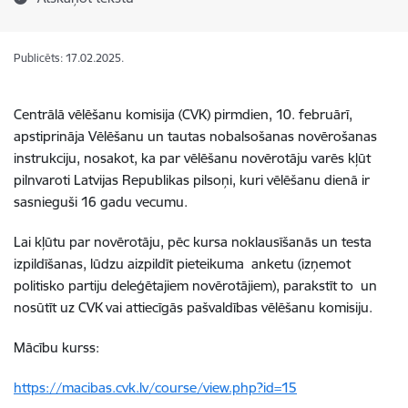
Publicēts: 17.02.2025.
Centrālā vēlēšanu komisija (CVK) pirmdien, 10. februārī,
apstiprināja
Vēlēšanu un tautas nobalsošanas novērošanas
instrukciju
, nosakot, ka par vēlēšanu novērotāju varēs kļūt
pilnvaroti Latvijas Republikas pilsoņi, kuri vēlēšanu dienā ir
sasnieguši 16 gadu vecumu.
Lai kļūtu par novērotāju, pēc kursa noklausīšanās un testa
izpildīšanas, lūdzu aizpildīt pieteikuma anketu (izņemot
politisko partiju deleģētajiem novērotājiem), parakstīt to un
nosūtīt uz CVK vai attiecīgās pašvaldības vēlēšanu komisiju.
Mācību kurss:
https://macibas.cvk.lv/course/view.php?id=15