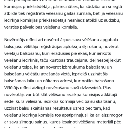
komisijas priekšsēdētāja, pārliecināties, ka sūdzība un sniegtā
atbilde tiek reģistrēta vēlēšanu gaitas žurnālā, bet, ja vēlēšanu
iecirkņa komisijas priekšsēdētājs nesniedz atbildi uz sūdzību,
vērsties pašvaldības vēlēšanu komisijā.
Novērotājs drīkst arī novērot ārpus sava vēlēšanu apgabala
balsojušo vēlētāju reģistrācijas aplokšņu šķirošanu, novērot
vēlētāju balsošanu, kuri ieradušies pie ēkas, kur ierīkots
vēlēšanu iecirknis, taču kustības traucējumu dēļ nespēj iekļūt
vēlēšanu telpā, kā arī novērot izbraukuma balsošanu un
balsošanu vēlētāju atrašanās vietā, iepriekš uzzināt šīs
balsošanas laiku un nākamo adresi, kur notiks balsošana.
Vēlētājs drīkst aizliegt novērošanu savā dzīvesvietā. Plus
novērotājs var būt klāt vēlēšanu iecirkņa komisijas atklātajā
sēdē, kurā vēlēšanu iecirkņa komisija veic balsu skaitīšanu,
uzzināt balsu skaitīšanas rezultātus uzreiz pēc tam, kad
vēlēšanu iecirkņa komisija tos apstiprinājusi, kā arī aizzīmogot
ar savu zīmogu saiņus, kuros iesaiņoti vēlēšanu materiāli pēc