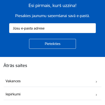
Esi pirmais, kurš uzzina!
Piesakies jaunumu saņemšanai savā e-pastā.
Kājene
Ātrās saites
Vakances
Iepirkumi