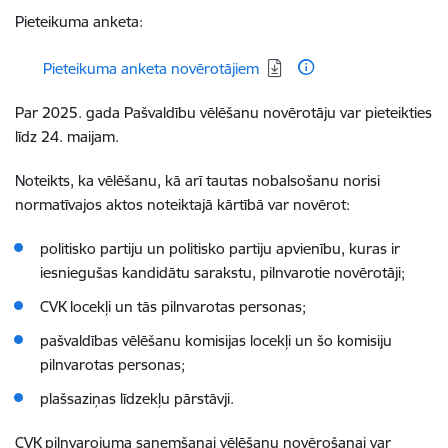
Pieteikuma anketa:
Lejupielādēt:
Pieteikuma anketa novērotājiem
Par 2025. gada Pašvaldību vēlēšanu novērotāju var pieteikties
līdz 24. maijam.
Noteikts, ka
vēlēšanu, kā arī tautas nobalsošanu norisi
normatīvajos aktos noteiktajā kārtībā var novērot:
politisko partiju un politisko partiju apvienību, kuras ir
iesniegušas kandidātu sarakstu, pilnvarotie novērotāji;
CVK locekļi un tās pilnvarotas personas;
pašvaldības vēlēšanu komisijas locekļi un šo komisiju
pilnvarotas personas;
plašsaziņas līdzekļu pārstāvji.
CVK pilnvarojuma saņemšanai vēlēšanu novērošanai var