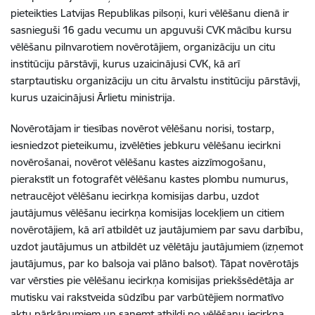
pieteikties Latvijas Republikas pilsoņi, kuri vēlēšanu dienā ir
sasnieguši 16 gadu vecumu un apguvuši CVK mācību kursu
vēlēšanu pilnvarotiem novērotājiem, organizāciju un citu
institūciju pārstāvji, kurus uzaicinājusi CVK, kā arī
starptautisku organizāciju un citu ārvalstu institūciju pārstāvji,
kurus uzaicinājusi Ārlietu ministrija.
Novērotājam ir tiesības novērot vēlēšanu norisi, tostarp,
iesniedzot pieteikumu, izvēlēties jebkuru vēlēšanu iecirkni
novērošanai, novērot vēlēšanu kastes aizzīmogošanu,
pierakstīt un fotografēt vēlēšanu kastes plombu numurus,
netraucējot vēlēšanu iecirkņa komisijas darbu, uzdot
jautājumus vēlēšanu iecirkņa komisijas locekļiem un citiem
novērotājiem, kā arī atbildēt uz jautājumiem par savu darbību,
uzdot jautājumus un atbildēt uz vēlētāju jautājumiem (izņemot
jautājumus, par ko balsoja vai plāno balsot). Tāpat novērotājs
var vērsties pie vēlēšanu iecirkņa komisijas priekšsēdētāja ar
mutisku vai rakstveida sūdzību par varbūtējiem normatīvo
aktu pārkāpumiem un saņemt atbildi no vēlēšanu iecirkņa