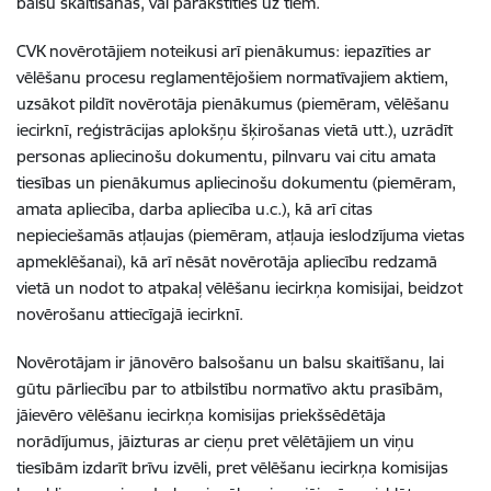
balsu skaitīšanas, vai parakstīties uz tiem.
CVK novērotājiem noteikusi arī pienākumus: iepazīties ar
vēlēšanu procesu reglamentējošiem normatīvajiem aktiem,
uzsākot pildīt novērotāja pienākumus (piemēram, vēlēšanu
iecirknī, reģistrācijas aplokšņu šķirošanas vietā utt.), uzrādīt
personas apliecinošu dokumentu, pilnvaru vai citu amata
tiesības un pienākumus apliecinošu dokumentu (piemēram,
amata apliecība, darba apliecība u.c.), kā arī citas
nepieciešamās atļaujas (piemēram, atļauja ieslodzījuma vietas
apmeklēšanai), kā arī nēsāt novērotāja apliecību redzamā
vietā un nodot to atpakaļ vēlēšanu iecirkņa komisijai, beidzot
novērošanu attiecīgajā iecirknī.
Novērotājam ir jānovēro balsošanu un balsu skaitīšanu, lai
gūtu pārliecību par to atbilstību normatīvo aktu prasībām,
jāievēro vēlēšanu iecirkņa komisijas priekšsēdētāja
norādījumus, jāizturas ar cieņu pret vēlētājiem un viņu
tiesībām izdarīt brīvu izvēli, pret vēlēšanu iecirkņa komisijas