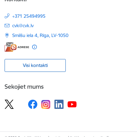
+371 25494995
E-pasts:
cvk@cvk.lv
Smilšu iela 4, Rīga, LV-1050
Visi kontakti
Sekojiet mums