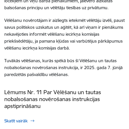
locekļiem un viņu darba pienākumiem, jāievēro aizklātas
balsošanas principu un vēlētāju tiesības uz privātumu.
Vēlēšanu novērotājam ir aizliegts ietekmēt vēlētāju izvēli, paust
savus politiskos uzskatus un aģitēt, kā arī viņam ir pienākums
nekavējoties informēt vēlēšanu iecirkņa komisijas
priekšsēdētāju, ja pamana kļūdas vai varbūtējus pārkāpumus
vēlēšanu iecirkņa komisijas darbā.
Tuvākās vēlēšanas, kurās spēkā būs šī
Vēlēšanu un tautas
nobalsošanas novērošanas
instrukcija
, ir 2025. gada 7. jūnijā
paredzētās pašvaldību vēlēšanas.
Lēmums Nr. 11 Par Vēlēšanu un tautas
nobalsošanas novērošanas instrukcijas
apstiprināšanu
Skatīt vairāk