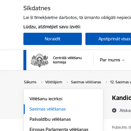
Pāriet uz lapas saturu
Sīkdatnes
Lai šī tīmekļvietne darbotos, tā izmanto obligāti nepiec
Lūdzu, atzīmējiet savu izvēli:
Noraidīt
Apstiprināt visas
Par mums
Sākums
Vēlētājiem
Saeimas vēlēšanas
12. Saeimas 
Kandid
Vēlēšanu iecirkņi
Saeimas vēlēšanas
Atska
Pašvaldību vēlēšanas
Publicēts: 
Eiropas Parlamenta vēlēšanas