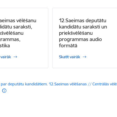
aeimas vēlēšanu
12.Saeimas deputātu
idātu saraksti,
kandidātu saraksti un
kšvēlēšanu
priekšvēlēšanu
grammas,
programmas audio
stika
formātā
 vairāk
Skatīt vairāk
dēt:
 par deputātu kandidātiem. 12.Saeimas vēlēšanas // Centrālās vēlē