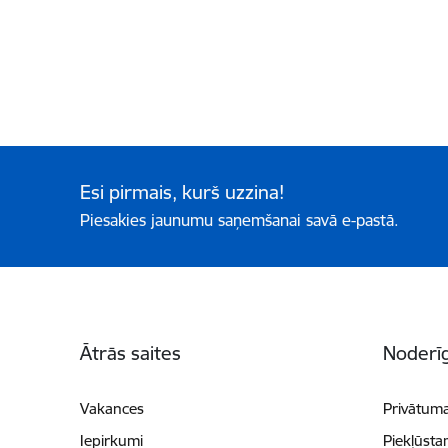
Esi pirmais, kurš uzzina!
Piesakies jaunumu saņemšanai savā e-pastā.
Kājene
Ātrās saites
Noderīg
Vakances
Privātuma
Iepirkumi
Piekļūsta