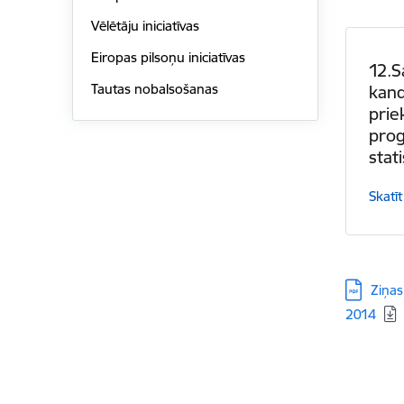
Vēlētāju iniciatīvas
Eiropas pilsoņu iniciatīvas
12.S
Tautas nobalsošanas
kand
prie
pro
stati
Skatīt
Lejupielā
Ziņas
2014