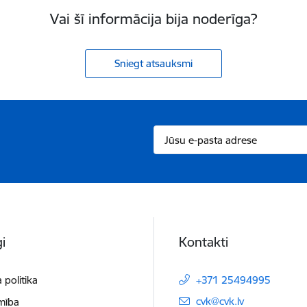
Vai šī informācija bija noderīga?
Sniegt atsauksmi
i
Kontakti
 politika
+371 25494995
E-pasts:
cvk@cvk.lv
mība