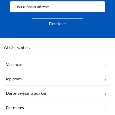
Kājene
Ātrās saites
Vakances
Iepirkumi
Darbs vēlēšanu iecirknī
Par mums