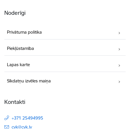
Noderīgi
Privātuma politika
Piekļūstamība
Lapas karte
Sīkdatņu izvēles maiņa
Kontakti
+371 25494995
E-pasts:
cvk@cvk.lv