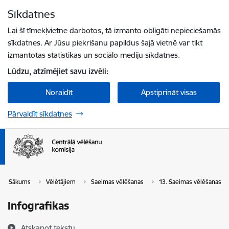
Pāriet uz lapas saturu
Sīkdatnes
Spied
lai meklētu
Enter
Lai šī tīmekļvietne darbotos, tā izmanto obligāti nepieciešamās
sīkdatnes. Ar Jūsu piekrišanu papildus šajā vietnē var tikt
izmantotas statistikas un sociālo mediju sīkdatnes.
Lūdzu, atzīmējiet savu izvēli:
Noraidīt
Apstiprināt visas
Pārvaldīt sīkdatnes
Sākums
Vēlētājiem
Saeimas vēlēšanas
13. Saeimas vēlēšanas
Infografikas
Atskaņot tekstu